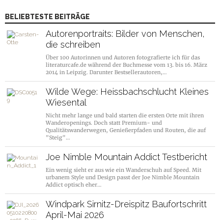
BELIEBTESTE BEITRÄGE
Autorenportraits: Bilder von Menschen,
die schreiben
Über 100 Autorinnen und Autoren fotografierte ich für das
literaturcafe.de während der Buchmesse vom 13. bis 16. März
2014 in Leipzig. Darunter Bestsellerautoren,…
Wilde Wege: Heissbachschlucht Kleines
Wiesental
Nicht mehr lange und bald starten die ersten Orte mit ihren
Wanderopenings. Doch statt Premium- und
Qualitätswanderwegen, Genießerpfaden und Routen, die auf
"Steig"…
Joe Nimble Mountain Addict Testbericht
Ein wenig sieht er aus wie ein Wanderschuh auf Speed. Mit
urbanem Style und Design passt der Joe Nimble Mountain
Addict optisch eher…
Windpark Sirnitz-Dreispitz Baufortschritt
April-Mai 2026