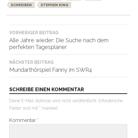
SCHREIBEN
STEPHEN KING
Beitragsnavigation
VORHERIGER BEITRAG
Alle Jahre wieder: Die Suche nach dem
perfekten Tagesplaner
NÄCHSTER BEITRAG
Mundarthörspiel Fanny im SWR4
SCHREIBE EINEN KOMMENTAR
Deine E-Mail-Adresse wird nicht veröffentlicht.
Erforderliche
Felder sind mit
*
markiert
Kommentar
*