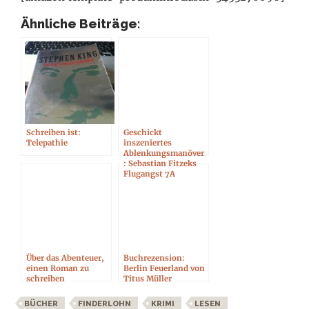
Ähnliche Beiträge:
Schreiben ist:
Geschickt
Telepathie
inszeniertes
Ablenkungsmanöver
: Sebastian Fitzeks
Flugangst 7A
Über das Abenteuer,
Buchrezension:
einen Roman zu
Berlin Feuerland von
schreiben
Titus Müller
BÜCHER
FINDERLOHN
KRIMI
LESEN