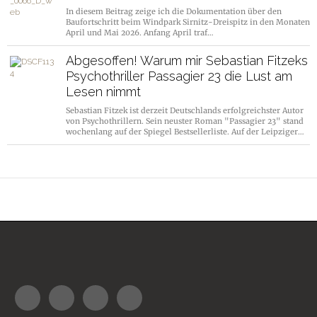
In diesem Beitrag zeige ich die Dokumentation über den
Baufortschritt beim Windpark Sirnitz-Dreispitz in den Monaten
April und Mai 2026. Anfang April traf…
Abgesoffen! Warum mir Sebastian Fitzeks
Psychothriller Passagier 23 die Lust am
Lesen nimmt
Sebastian Fitzek ist derzeit Deutschlands erfolgreichster Autor
von Psychothrillern. Sein neuster Roman "Passagier 23" stand
wochenlang auf der Spiegel Bestsellerliste. Auf der Leipziger…