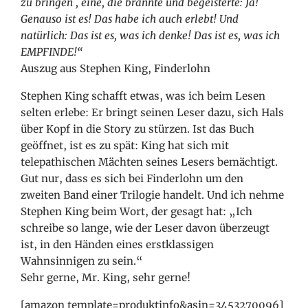
zu bringen
, eine, die brannte und begeisterte: Ja!
Genauso ist es! Das habe ich auch erlebt! Und
natürlich: Das ist es, was ich denke! Das ist es, was ich
EMPFINDE!“
Auszug aus Stephen King, Finderlohn
Stephen King schafft etwas, was ich beim Lesen
selten erlebe: Er bringt seinen Leser dazu, sich Hals
über Kopf in die Story zu stürzen. Ist das Buch
geöffnet, ist es zu spät: King hat sich mit
telepathischen Mächten seines Lesers bemächtigt.
Gut nur, dass es sich bei Finderlohn um den
zweiten Band einer Trilogie handelt. Und ich nehme
Stephen King beim Wort, der gesagt hat: „Ich
schreibe so lange, wie der Leser davon überzeugt
ist, in den Händen eines erstklassigen
Wahnsinnigen zu sein.“
Sehr gerne, Mr. King, sehr gerne!
[amazon template=produktinfo&asin=3453270096]