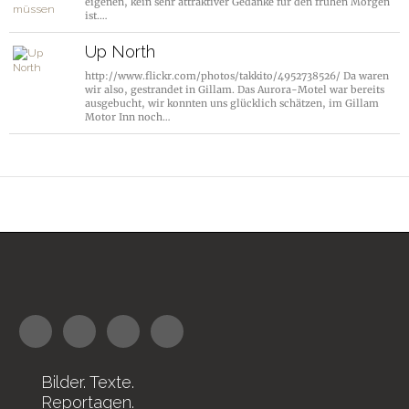
eigenen, kein sehr attraktiver Gedanke für den frühen Morgen
ist.…
Up North
http://www.flickr.com/photos/takkito/4952738526/ Da waren
wir also, gestrandet in Gillam. Das Aurora-Motel war bereits
ausgebucht, wir konnten uns glücklich schätzen, im Gillam
Motor Inn noch…
Bilder. Texte.
Reportagen.