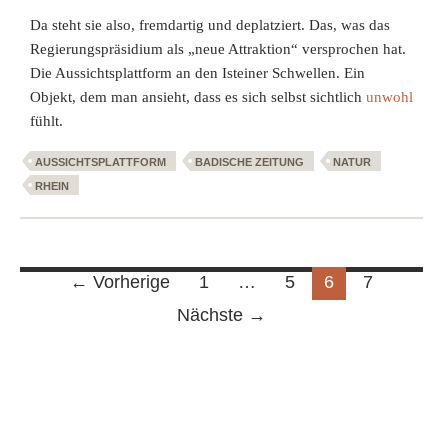
Da steht sie also, fremdartig und deplatziert. Das, was das
Regierungspräsidium als „neue Attraktion“ versprochen hat.
Die Aussichtsplattform an den Isteiner Schwellen. Ein
Objekt, dem man ansieht, dass es sich selbst sichtlich
unwohl
fühlt.
AUSSICHTSPLATTFORM
BADISCHE ZEITUNG
NATUR
RHEIN
Beitragsnavigation
← Vorherige
1
…
5
6
7
Nächste →