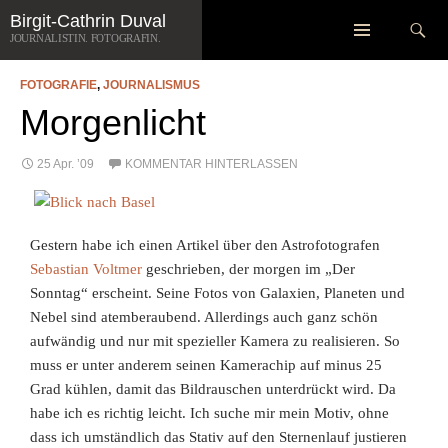
Zum
Suchen
Birgit-Cathrin Duval
SCHLAGWORT-ARCHIV: NATUR
Inhalt
JOURNALISTIN. FOTOGRAFIN.
springen
FOTOGRAFIE
,
JOURNALISMUS
Morgenlicht
25 Apr. ’09
KOMMENTAR HINTERLASSEN
Gestern habe ich einen Artikel über den Astrofotografen
Sebastian Voltmer
geschrieben, der morgen im „Der
Sonntag“ erscheint. Seine Fotos von Galaxien, Planeten und
Nebel sind atemberaubend. Allerdings auch ganz schön
aufwändig und nur mit spezieller Kamera zu realisieren. So
muss er unter anderem seinen Kamerachip auf minus 25
Grad kühlen, damit das Bildrauschen unterdrückt wird. Da
habe ich es richtig leicht. Ich suche mir mein Motiv, ohne
dass ich umständlich das Stativ auf den Sternenlauf justieren