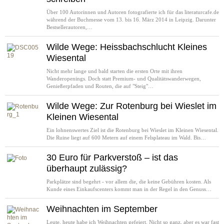
Über 100 Autorinnen und Autoren fotografierte ich für das literaturcafe.de
während der Buchmesse vom 13. bis 16. März 2014 in Leipzig. Darunter
Bestsellerautoren,…
Wilde Wege: Heissbachschlucht Kleines
Wiesental
Nicht mehr lange und bald starten die ersten Orte mit ihren
Wanderopenings. Doch statt Premium- und Qualitätswanderwegen,
Genießerpfaden und Routen, die auf "Steig"…
Wilde Wege: Zur Rotenburg bei Wieslet im
Kleinen Wiesental
Ein lohnenswertes Ziel ist die Rotenburg bei Wieslet im Kleinen Wiesental.
Die Ruine liegt auf 600 Metern auf einem Felsplateau im Wald. Bis…
30 Euro für Parkverstoß – ist das
überhaupt zulässig?
Parkplätze sind begehrt - vor allem die, die keine Gebühren kosten. Als
Kunde eines Einkaufscenters kommt man in der Regel in den Genuss…
Weihnachten im September
Leute, heute habe ich Weihnachten gefeiert. Nicht so ganz, aber es war fast