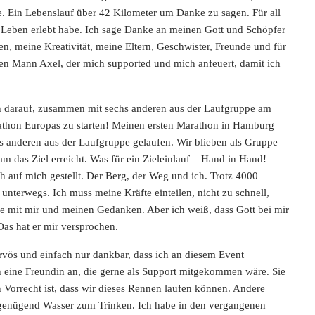
te. Ein Lebenslauf über 42 Kilometer um Danke zu sagen. Für all
 Leben erlebt habe. Ich sage Danke an meinen Gott und Schöpfer
n, meine Kreativität, meine Eltern, Geschwister, Freunde und für
nen Mann Axel, der mich supported und mich anfeuert, damit ich
h darauf, zusammen mit sechs anderen aus der Laufgruppe am
thon Europas zu starten! Meinen ersten Marathon in Hamburg
hs anderen aus der Laufgruppe gelaufen. Wir blieben als Gruppe
das Ziel erreicht. Was für ein Zieleinlauf – Hand in Hand!
 auf mich gestellt. Der Berg, der Weg und ich. Trotz 4000
 unterwegs. Ich muss meine Kräfte einteilen, nicht zu schnell,
ine mit mir und meinen Gedanken. Aber ich weiß, dass Gott bei mir
! Das hat er mir versprochen.
ervös und einfach nur dankbar, dass ich an diesem Event
h eine Freundin an, die gerne als Support mitgekommen wäre. Sie
in Vorrecht ist, dass wir dieses Rennen laufen können. Andere
genügend Wasser zum Trinken. Ich habe in den vergangenen