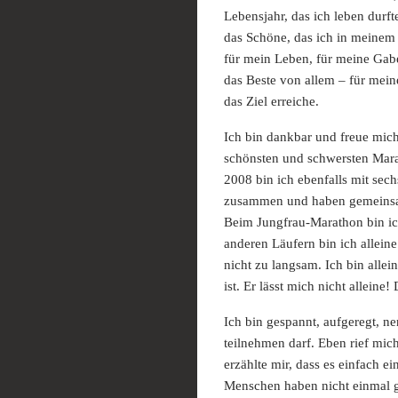
Lebensjahr, das ich leben durf
das Schöne, das ich in meinem
für mein Leben, für meine Gabe
das Beste von allem – für mei
das Ziel erreiche.
Ich bin dankbar und freue mic
schönsten und schwersten Mara
2008 bin ich ebenfalls mit sec
zusammen und haben gemeinsam 
Beim Jungfrau-Marathon bin ich
anderen Läufern bin ich alleine
nicht zu langsam. Ich bin alle
ist. Er lässt mich nicht alleine
Ich bin gespannt, aufgeregt, n
teilnehmen darf. Eben rief mic
erzählte mir, dass es einfach e
Menschen haben nicht einmal 