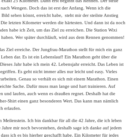
 exakt 25 Kilometer. Dann erst beginnt das Rennen. Der steile
 nach Wengen. Doch das ist erst der Anfang. Wenn ich die
 Bild sehen könnt, erreicht habe, steht mir der steilste Anstieg
Die letzten Kilometer werden die härtesten. Und dann ist da noch
nden habe ich Zeit, um das Ziel zu erreichen. Die Station Wixi
ht haben. Wer später durchläuft, wird aus dem Rennen genommen!
 das Ziel erreiche. Der Jungfrau-Marathon stellt für mich ein ganz
Leben dar. Es ist ein Lebenslauf! Ein Marathon geht über die
Dieses Jahr habe ich mein 42. Lebensjahr erreicht. Das Leben ist
egriffen. Es geht nicht immer alles nur leicht und easy. Vieles
arbeiten. Genau so verhält es sich mit einem Marathon. Einen
leichte Sache. Dafür muss man lange und hart trainieren. Auf
hen und laufen, auch wenn es draußen regnet. Deshalb hat die
isher-Shirt einen ganz besonderen Wert. Das kann man nämlich
h erlaufen.
 Meilenstein. Ich bin dankbar für all die 42 Jahre, die ich leben
le Jahre mir noch bevorstehen, deshalb sage ich danke auf jedem
 dass ich es bis hierher geschafft habe. Ein Kilometer für jedes