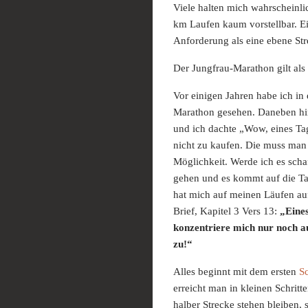
Viele halten mich wahrscheinlic
km Laufen kaum vorstellbar. E
Anforderung als eine ebene Str
Der Jungfrau-Marathon gilt al
Vor einigen Jahren habe ich i
Marathon gesehen. Daneben hing
und ich dachte „Wow, eines Tag
nicht zu kaufen. Die muss man s
Möglichkeit. Werde ich es scha
gehen und es kommt auf die Ta
hat mich auf meinen Läufen auf
Brief, Kapitel 3 Vers 13:
„Eines
konzentriere mich nur noch auf
zu!“
Alles beginnt mit dem ersten
Sc
erreicht man in kleinen Schritte
halber Strecke stehen bleiben,