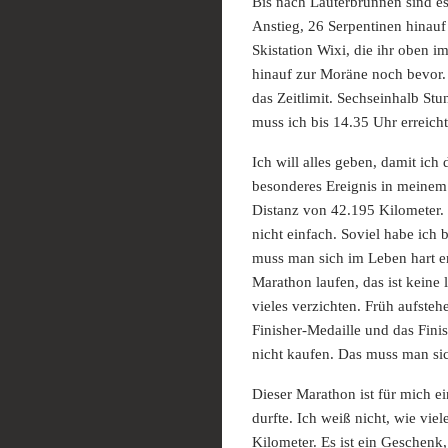
Bis nach Lauterbrunnen sind es
Anstieg, 26 Serpentinen hinauf
Skistation Wixi, die ihr oben im
hinauf zur Moräne noch bevor. 
das Zeitlimit. Sechseinhalb Stu
muss ich bis 14.35 Uhr erreic
Ich will alles geben, damit ich
besonderes Ereignis in meinem 
Distanz von 42.195 Kilometer. 
nicht einfach. Soviel habe ich b
muss man sich im Leben hart er
Marathon laufen, das ist keine 
vieles verzichten. Früh aufste
Finisher-Medaille und das Fin
nicht kaufen. Das muss man sic
Dieser Marathon ist für mich ein
durfte. Ich weiß nicht, wie vie
Kilometer. Es ist ein Geschenk,