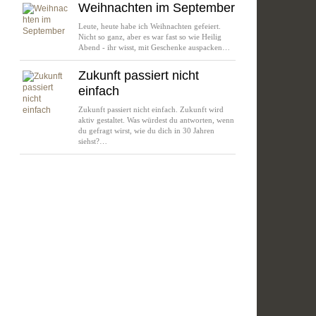
Weihnachten im September
Leute, heute habe ich Weihnachten gefeiert.
Nicht so ganz, aber es war fast so wie Heilig
Abend - ihr wisst, mit Geschenke auspacken…
Zukunft passiert nicht
einfach
Zukunft passiert nicht einfach. Zukunft wird
aktiv gestaltet. Was würdest du antworten, wenn
du gefragt wirst, wie du dich in 30 Jahren
siehst?…