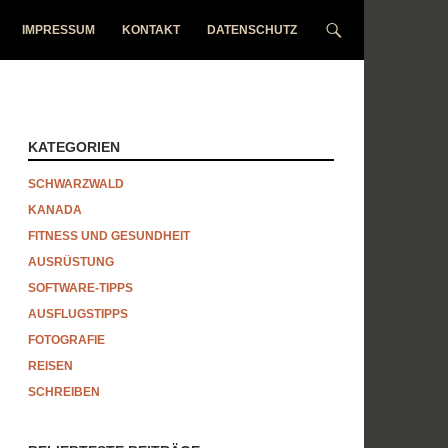
IMPRESSUM
KONTAKT
DATENSCHUTZ
KATEGORIEN
SCHWARZWALD
KANADA
FITNESS UND GESUNDHEIT
AUSRÜSTUNG
SOFTWARE-TIPPS
AUSFLUGSTIPPS
FOTOGRAFIE
REISEN
SCHREIBEN