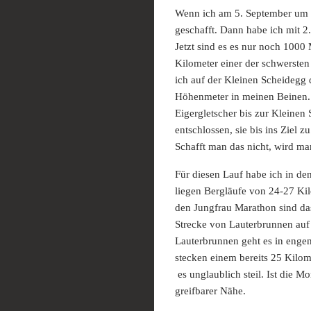
Wenn ich am 5. September um 14
geschafft. Dann habe ich mit 
Jetzt sind es es nur noch 1000 
Kilometer einer der schwersten
ich auf der Kleinen Scheidegg 
Höhenmeter in meinen Beinen. 
Eigergletscher bis zur Kleinen
entschlossen, sie bis ins Ziel 
Schafft man das nicht, wird man
Für diesen Lauf habe ich in d
liegen Bergläufe von 24-27 Ki
den Jungfrau Marathon sind das 
Strecke von Lauterbrunnen auf
Lauterbrunnen geht es in enge
stecken einem bereits 25 Kilom
es unglaublich steil. Ist die Mo
greifbarer Nähe.