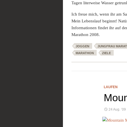
Tagen literweise Wasser getrunk
Ich freue mich, wenn ihr am S
Mein Lebenslauf beginnt! Natür
Informationen findet ihr auf d
Marathon 2008.
JOGGEN
JUNGFRAU MARA
MARATHON
ZIELE
LAUFEN
Moun
24 Aug. ’09