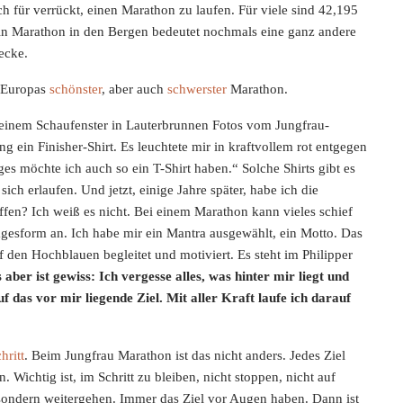
h für verrückt, einen Marathon zu laufen. Für viele sind 42,195
in Marathon in den Bergen bedeutet nochmals eine ganz andere
ecke.
s Europas
schönster
, aber auch
schwerster
Marathon.
n einem Schaufenster in Lauterbrunnen Fotos vom Jungfrau-
 ein Finisher-Shirt. Es leuchtete mir in kraftvollem rot entgegen
es möchte ich auch so ein T-Shirt haben.“ Solche Shirts gibt es
ich erlaufen. Und jetzt, einige Jahre später, habe ich die
ffen? Ich weiß es nicht. Bei einem Marathon kann vieles schief
gesform an. Ich habe mir ein Mantra ausgewählt, ein Motto. Das
 den Hochblauen begleitet und motiviert. Es steht im Philipper
 aber ist gewiss: Ich vergesse alles, was hinter mir liegt und
 das vor mir liegende Ziel. Mit aller Kraft laufe ich darauf
hritt
. Beim Jungfrau Marathon ist das nicht anders. Jedes Ziel
n. Wichtig ist, im Schritt zu bleiben, nicht stoppen, nicht auf
 sondern weitergehen. Immer das Ziel vor Augen haben. Dann ist