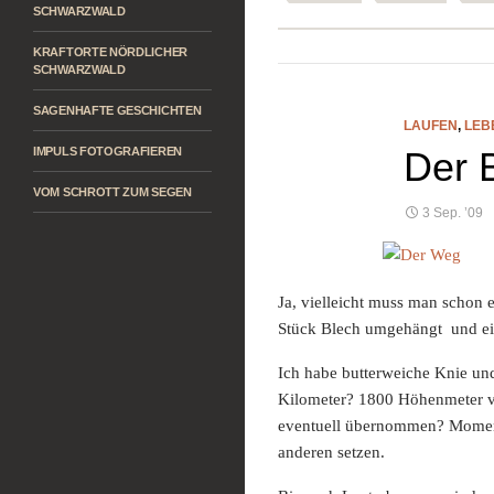
SCHWARZWALD
KRAFTORTE NÖRDLICHER
SCHWARZWALD
SAGENHAFTE GESCHICHTEN
LAUFEN
,
LEB
IMPULS FOTOGRAFIEREN
Der 
VOM SCHROTT ZUM SEGEN
3 Sep. ’09
Ja, vielleicht muss man schon 
Stück Blech umgehängt und ei
Ich habe butterweiche Knie und
Kilometer? 1800 Höhenmeter vo
eventuell übernommen? Momenta
anderen setzen.