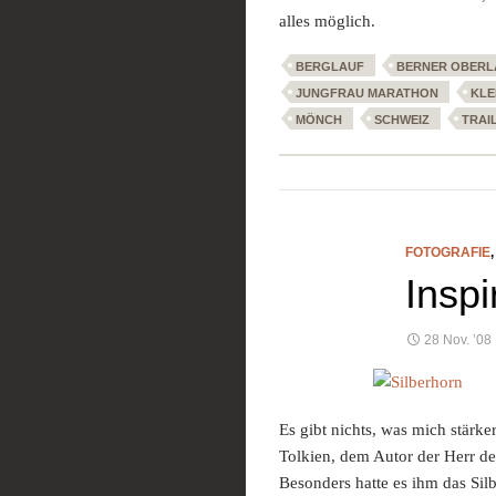
alles möglich.
BERGLAUF
BERNER OBERL
JUNGFRAU MARATHON
KLE
MÖNCH
SCHWEIZ
TRAI
FOTOGRAFIE
Inspi
28 Nov. ’08
Es gibt nichts, was mich stärke
Tolkien, dem Autor der Herr der
Besonders hatte es ihm das Sil