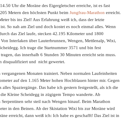
.50 Uhr die Moräne des Eigergletscher erreiche, ist es fast
2.205 Metern den höchsten Punkt beim
Jungfrau-Marathon
erreicht.
Meter bis ins Ziel! Aus Erfahrung weiß ich, dass der letzte
 ist. So nah am Ziel und doch kostet es noch einmal alles. Wenn
durch das Ziel laufe, stecken 42.195 Kilometer und 1800
Von Interlaken über Lauterbrunnen, Wengen, Mettlenalp, Wixi,
 Scheidegg. Ich trage die Startnummer 3571 und bin fest
zu tragen, das innerhalb 6 Stunden 30 Minuten erreicht sein muss.
 disqualifiziert und nicht gewertet.
en vergangenen Monaten trainiert. Neben normalen Laufeinheiten
lometer auf den 1.165 Meter hohen Hochblauen hinter mir. Gegen
alles Spaziergänge. Das habe ich gestern festgestellt, als ich die
 die Kleine Scheidegg in zügigem Tempo wanderte. Ab
n Serpentinen sehr steil nach Wengen hinauf. Beim Marathon
eter in den Beinen. Ab der Skistation Wixi bis zur Moräne wird
räne erreicht, dann weiß ich: Ich habe es geschafft! Das Ziel ist in