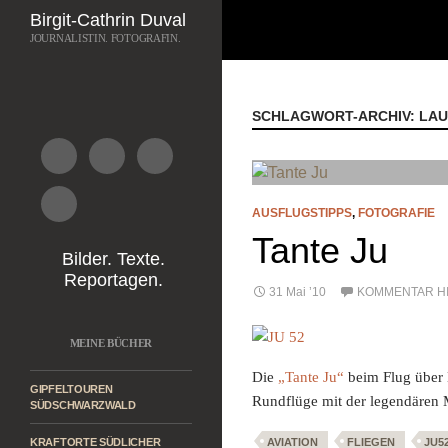
Suchen
Birgit-Cathrin Duval
JOURNALISTIN. FOTOGRAFIN.
Zum
Inhalt
springen
SCHLAGWORT-ARCHIV: LA
AUSFLUGSTIPPS
,
FOTOGRAFIE
Tante Ju
Bilder. Texte.
Reportagen.
31 Mai ’10
KOMMENTAR H
MEINE BÜCHER
Die
„Tante Ju“
beim Flug über
GIPFELTOUREN
Rundflüge mit der legendären
SÜDSCHWARZWALD
KRAFTORTE SÜDLICHER
AVIATION
FLIEGEN
JU5