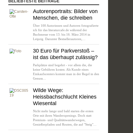
BELIEBTESTE BEITRÄGE
Autorenportraits: Bilder von
Menschen, die schreiben
Über 100 Autorinnen und Autoren fotografierte
ich für das literaturcafe.de während der
Buchmesse vom 13. bis 16. März 2014 in
Leipzig. Darunter Bestsellerautoren,…
30 Euro für Parkverstoß –
ist das überhaupt zulässig?
Parkplätze sind begehrt - vor allem die, die
keine Gebühren kosten. Als Kunde eines
Einkaufscenters kommt man in der Regel in den
Genuss…
Wilde Wege:
Heissbachschlucht Kleines
Wiesental
Nicht mehr lange und bald starten die ersten
Orte mit ihren Wanderopenings. Doch statt
Premium- und Qualitätswanderwegen,
Genießerpfaden und Routen, die auf "Steig"…