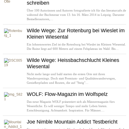
schreiben
Über 100 Autorinnen und Autoren fotografierte ich für das literaturcafe.de
während der Buchmesse vom 13. bis 16. März 2014 in Leipzig. Darunter
Bestsellerautoren,…
Wilde Wege: Zur Rotenburg bei Wieslet im
Kleinen Wiesental
Ein lohnenswertes Ziel ist die Rotenburg bei Wieslet im Kleinen Wiesental.
Die Ruine liegt auf 600 Metern auf einem Felsplateau im Wald. Bis…
Wilde Wege: Heissbachschlucht Kleines
Wiesental
Nicht mehr lange und bald starten die ersten Orte mit ihren
Wanderopenings. Doch statt Premium- und Qualitätswanderwegen,
Genießerpfaden und Routen, die auf "Steig"…
WOLF: Flow-Magazin im Wolfspelz
Das neue Magazin WOLF präsentiert sich als Männermagazin fürs
Wesentliche. Es will weniger Tempo und mehr Leben bieten.
Entschleunigung. Achtsamkeit. Inspiration. Für Männer.…
Joe Nimble Mountain Addict Testbericht