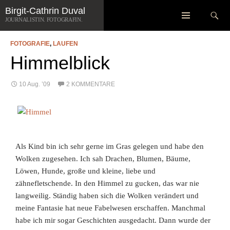
Zum
Suchen
Birgit-Cathrin Duval
SCHLAGWORT-ARCHIV: REGEN
Inhalt
JOURNALISTIN. FOTOGRAFIN.
springen
FOTOGRAFIE
,
LAUFEN
Himmelblick
10 Aug. ’09
2 KOMMENTARE
Als Kind bin ich sehr gerne im Gras gelegen und habe den
Wolken zugesehen. Ich sah Drachen, Blumen, Bäume,
Löwen, Hunde, große und kleine, liebe und
zähnefletschende. In den Himmel zu gucken, das war nie
langweilig. Ständig haben sich die Wolken verändert und
meine Fantasie hat neue Fabelwesen erschaffen. Manchmal
habe ich mir sogar Geschichten ausgedacht. Dann
wurde der