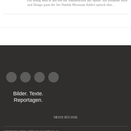
Ein wenig sieht er aus wie ein Wanderschuh auf Speed. Mit urbanem Style
und Design passt der Joe Nimble Mountain Addict optisch eher…
Bilder. Texte.
Reportagen.
MEINE BÜCHER