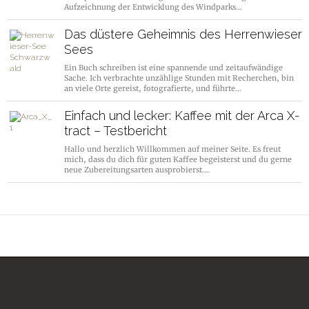
Aufzeichnung der Entwicklung des Windparks…
Das düstere Geheimnis des Herrenwieser
Sees
Ein Buch schreiben ist eine spannende und zeitaufwändige
Sache. Ich verbrachte unzählige Stunden mit Recherchen, bin
an viele Orte gereist, fotografierte, und führte…
Einfach und lecker: Kaffee mit der Arca X-
tract – Testbericht
Hallo und herzlich Willkommen auf meiner Seite. Es freut
mich, dass du dich für guten Kaffee begeisterst und du gerne
neue Zubereitungsarten ausprobierst.…