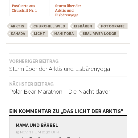
Postkarte aus
Sturm über der
Churchill Nr. 1
Arktis und
Eisbärenyoga
ARKTIS
CHURCHILL WILD
EISBÄREN
FOTOGRAFIE
KANADA
LICHT
MANITOBA
SEAL RIVER LODGE
Beitragsnavigation
VORHERIGER BEITRAG
Sturm über der Arktis und Eisbärenyoga
NÄCHSTER BEITRAG
Polar Bear Marathon – Die Nacht davor
EIN KOMMENTAR ZU „DAS LICHT DER ARKTIS“
MAMA UND BÄRBEL
19 NOV. ’12 UM 21:30 UHR