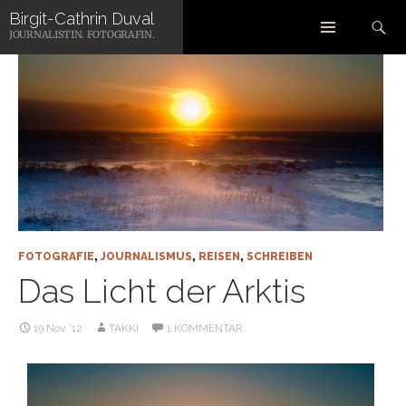
Zum
Suchen
Birgit-Cathrin Duval
Inhalt
JOURNALISTIN. FOTOGRAFIN.
springen
FOTOGRAFIE
,
JOURNALISMUS
,
REISEN
,
SCHREIBEN
Das Licht der Arktis
19 Nov. ’12
TAKKI
1 KOMMENTAR