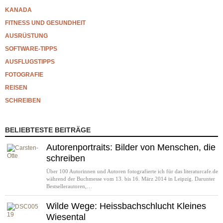
KANADA
FITNESS UND GESUNDHEIT
AUSRÜSTUNG
SOFTWARE-TIPPS
AUSFLUGSTIPPS
FOTOGRAFIE
REISEN
SCHREIBEN
BELIEBTESTE BEITRÄGE
Autorenportraits: Bilder von Menschen, die
schreiben
Über 100 Autorinnen und Autoren fotografierte ich für das literaturcafe.de
während der Buchmesse vom 13. bis 16. März 2014 in Leipzig. Darunter
Bestsellerautoren,…
Wilde Wege: Heissbachschlucht Kleines
Wiesental