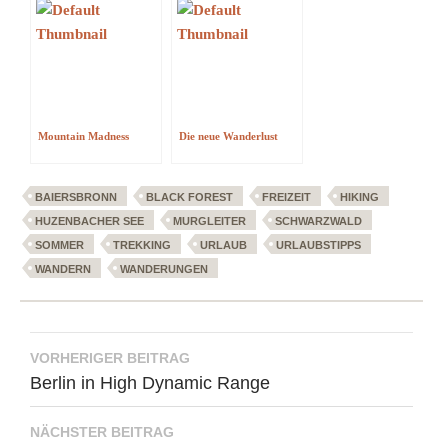
Mountain Madness
Die neue Wanderlust
BAIERSBRONN
BLACK FOREST
FREIZEIT
HIKING
HUZENBACHER SEE
MURGLEITER
SCHWARZWALD
SOMMER
TREKKING
URLAUB
URLAUBSTIPPS
WANDERN
WANDERUNGEN
Beitragsnavigation
VORHERIGER BEITRAG
Berlin in High Dynamic Range
NÄCHSTER BEITRAG