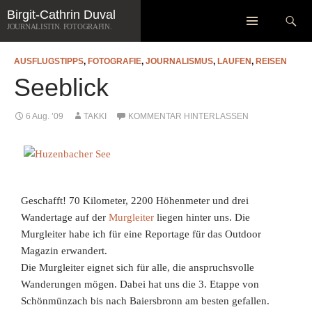
Zum
Suchen
Birgit-Cathrin Duval
Inhalt
JOURNALISTIN. FOTOGRAFIN.
springen
AUSFLUGSTIPPS
,
FOTOGRAFIE
,
JOURNALISMUS
,
LAUFEN
,
REISEN
Seeblick
6 Aug. ’09
TAKKI
KOMMENTAR HINTERLASSEN
Geschafft! 70 Kilometer, 2200 Höhenmeter und drei
Wandertage auf der
Murgleiter
liegen hinter uns. Die
Murgleiter habe ich für eine Reportage für das Outdoor
Magazin erwandert.
Die Murgleiter eignet sich für alle, die anspruchsvolle
Wanderungen mögen. Dabei hat uns die 3. Etappe
von
Schönmünzach bis nach Baiersbronn am besten gefallen.