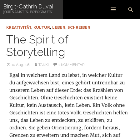
Zum
Suchen
Birgit-Cathrin Duval
Inhalt
JOURNALISTIN. FOTOGRAFIN.
springen
KREATIVITÄT
,
KULTUR
,
LEBEN
,
SCHREIBEN
The Spirit of
Storytelling
10 Aug. ’08
TAKKI
1 KOMMENTAR
Egal in welchem Land zu lebst, in welcher Kultur
du aufgewachsen bist, eines gehört untrennbar zu
unserem Leben auf dieser Erde: das Erzählen von
Geschichten. Ohne Geschichten existiert keine
Kultur, kein Austausch, kein Leben. Ein Volk ohne
Geschichten ist eine totes Volk. Geschichten helfen
uns, das Leben zu entdecken, zu erklären, zu
ordnen. Sie geben Orientierung, fordern heraus,
Grenzen zu erweitern und machen Mut, sich auf