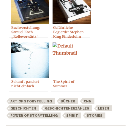
Buchvorstellung:
Gefährliche
Samuel Koch
Begierde: Stephen
„Rollevorwärts“
King Finderlohn
Zukunft passiert
The Spirit of
nicht einfach
Summer
ART OF STORYTELLING
BÜCHER
CNN
GESCHICHTEN
GESCHICHTENERZÄHLEN
LESEN
POWER OF STORYTELLING
SPIRIT
STORIES