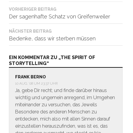
Beitragsnavigation
VORHERIGER BEITRAG
Der sagenhafte Schatz von Greifenweiler
NÄCHSTER BEITRAG
Bedenke, dass wir sterben müssen
EIN KOMMENTAR ZU „THE SPIRIT OF
STORYTELLING“
FRANK BERNO
10 AUG. ’08 UM 23:37 UHR
Ja, gebe Dir recht; und finde darüber hinaus
wichtig und ungemein anregend, im Umgehen
miteinander zu versuchen, das Jeweils
Besondere des anderen Menschen zu
entdecken, mich also mit allen Sinnen darauf
einzustellen herauszufinden, was ist es, das