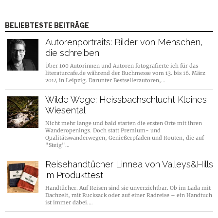
BELIEBTESTE BEITRÄGE
Autorenportraits: Bilder von Menschen,
die schreiben
Über 100 Autorinnen und Autoren fotografierte ich für das
literaturcafe.de während der Buchmesse vom 13. bis 16. März
2014 in Leipzig. Darunter Bestsellerautoren,…
Wilde Wege: Heissbachschlucht Kleines
Wiesental
Nicht mehr lange und bald starten die ersten Orte mit ihren
Wanderopenings. Doch statt Premium- und
Qualitätswanderwegen, Genießerpfaden und Routen, die auf
"Steig"…
Reisehandtücher Linnea von Valleys&Hills
im Produkttest
Handtücher. Auf Reisen sind sie unverzichtbar. Ob im Lada mit
Dachzelt, mit Rucksack oder auf einer Radreise – ein Handtuch
ist immer dabei.…