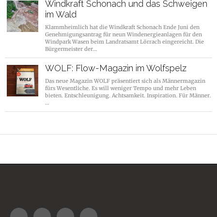
Windkraft Schonach und das Schweigen
im Wald
Klammheimlich hat die Windkraft Schonach Ende Juni den
Genehmigungsantrag für neun Windenergieanlagen für den
Windpark Wasen beim Landratsamt Lörrach eingereicht. Die
Bürgermeister der…
WOLF: Flow-Magazin im Wolfspelz
Das neue Magazin WOLF präsentiert sich als Männermagazin
fürs Wesentliche. Es will weniger Tempo und mehr Leben
bieten. Entschleunigung. Achtsamkeit. Inspiration. Für Männer.
…