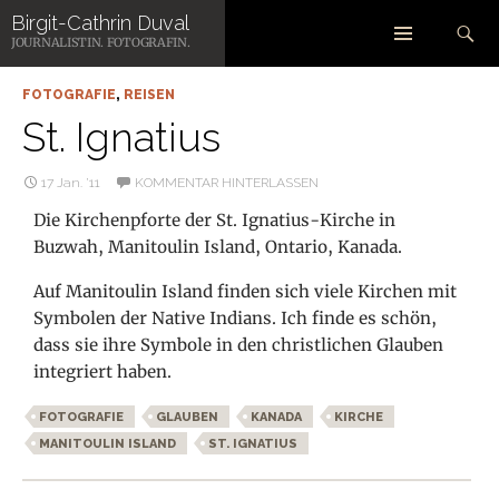
Zum
Suchen
Birgit-Cathrin Duval
Inhalt
SCHLAGWORT-ARCHIV: KIRCHE
JOURNALISTIN. FOTOGRAFIN.
springen
FOTOGRAFIE
,
REISEN
St. Ignatius
17 Jan. ’11
KOMMENTAR HINTERLASSEN
Die Kirchenpforte der St. Ignatius-Kirche in
Buzwah, Manitoulin Island, Ontario, Kanada.
Auf Manitoulin Island finden sich viele Kirchen mit
Symbolen der Native Indians. Ich finde es schön,
dass sie ihre Symbole in den christlichen Glauben
integriert haben.
FOTOGRAFIE
GLAUBEN
KANADA
KIRCHE
MANITOULIN ISLAND
ST. IGNATIUS