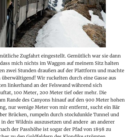
mütliche Zugfahrt eingestellt. Gemütlich war sie dann
, dass mich nichts im Waggon auf meinem Sitz halten
zen zwei Stunden draußen auf der Plattform und machte
n überwältigend! Wir ruckelten durch eine Gasse aus
en linkerhand an der Felswand während sich
uftat, 100 Meter, 200 Meter tief oder mehr. Die
h am Rande des Canyons hinauf auf den 900 Meter hohen
ng, nur wenige Meter von mir entfernt, sucht ein Bär
über Brücken, rumpeln durch stockdunkle Tunnel und
in der Wildnis auszusetzen und andere an anderer
nach der Passhöhe ist sogar der Pfad von 1898 zu
cher zu den Goldfeldern des Klondike strömten.