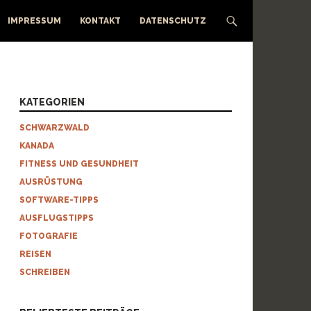
IMPRESSUM
KONTAKT
DATENSCHUTZ
KATEGORIEN
SCHWARZWALD
KANADA
FITNESS UND GESUNDHEIT
AUSRÜSTUNG
SOFTWARE-TIPPS
AUSFLUGSTIPPS
FOTOGRAFIE
REISEN
SCHREIBEN