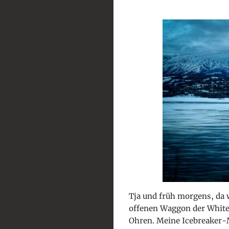
Tja und früh morgens, da w
offenen Waggon der White 
Ohren. Meine Icebreaker-