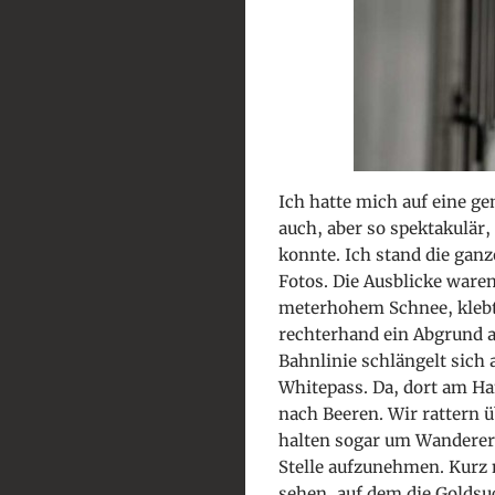
Ich hatte mich auf eine ge
auch, aber so spektakulär
konnte. Ich stand die gan
Fotos. Die Ausblicke ware
meterhohem Schnee, klebt
rechterhand ein Abgrund a
Bahnlinie schlängelt sic
Whitepass. Da, dort am Ha
nach Beeren. Wir rattern 
halten sogar um Wanderer 
Stelle aufzunehmen. Kurz 
sehen, auf dem die Goldsu