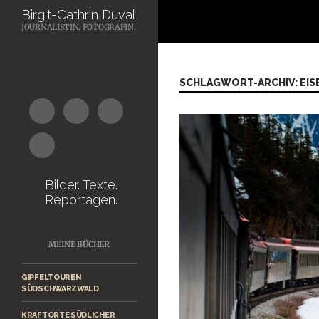
Suchen
Birgit-Cathrin Duval
JOURNALISTIN. FOTOGRAFIN.
Zum
Inhalt
springen
SCHLAGWORT-ARCHIV: EI
Bilder. Texte.
Reportagen.
MEINE BÜCHER
GIPFELTOUREN
SÜDSCHWARZWALD
KRAFTORTE SÜDLICHER