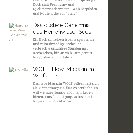
ersten Orte mit ihren Wanderopenings.
Doch statt Premium- und
Qualitätswanderwegen, Genießerpfaden
und Routen, die auf "Steig"…
Das düstere Geheimnis
des Herrenwieser Sees
Ein Buch schreiben ist eine spannende
und zeitaufwändige Sache. Ich
verbrachte unzählige Stunden mit
Recherchen, bin an viele Orte gereist,
fotografierte, und führte…
WOLF: Flow-Magazin im
Wolfspelz
Das neue Magazin WOLF präsentiert sich
als Männermagazin fürs Wesentliche. Es
will weniger Tempo und mehr Leben
bieten. Entschleunigung. Achtsamkeit.
Inspiration. Für Männer.…