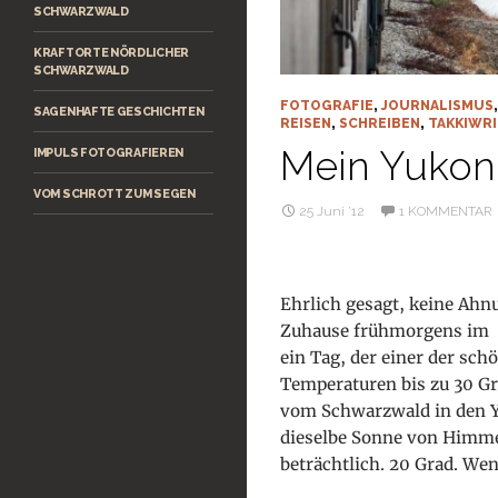
SCHWARZWALD
KRAFTORTE NÖRDLICHER
SCHWARZWALD
FOTOGRAFIE
,
JOURNALISMUS
SAGENHAFTE GESCHICHTEN
REISEN
,
SCHREIBEN
,
TAKKIWR
Mein Yukon
IMPULS FOTOGRAFIEREN
VOM SCHROTT ZUM SEGEN
25 Juni ’12
1 KOMMENTAR
Ehrlich gesagt, keine Ahn
Zuhause frühmorgens im s
ein Tag, der einer der sc
Temperaturen bis zu 30 G
vom Schwarzwald in den Yu
dieselbe Sonne von Himmel
beträchtlich. 20 Grad. Wen