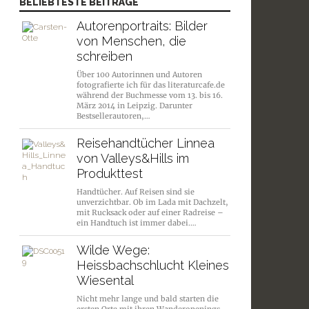
BELIEBTESTE BEITRÄGE
Autorenportraits: Bilder
von Menschen, die
schreiben
Über 100 Autorinnen und Autoren
fotografierte ich für das literaturcafe.de
während der Buchmesse vom 13. bis 16.
März 2014 in Leipzig. Darunter
Bestsellerautoren,…
Reisehandtücher Linnea
von Valleys&Hills im
Produkttest
Handtücher. Auf Reisen sind sie
unverzichtbar. Ob im Lada mit Dachzelt,
mit Rucksack oder auf einer Radreise –
ein Handtuch ist immer dabei.…
Wilde Wege:
Heissbachschlucht Kleines
Wiesental
Nicht mehr lange und bald starten die