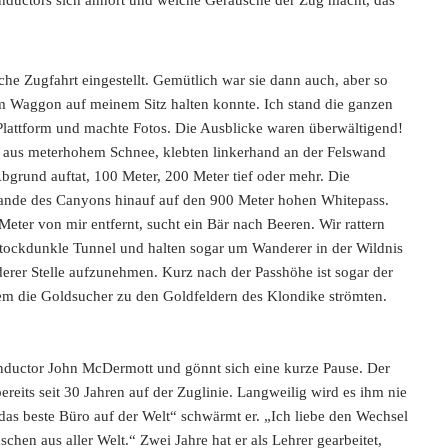
che Zugfahrt eingestellt. Gemütlich war sie dann auch, aber so
im Waggon auf meinem Sitz halten konnte. Ich stand die ganzen
Plattform und machte Fotos. Die Ausblicke waren überwältigend!
e aus meterhohem Schnee, klebten linkerhand an der Felswand
bgrund auftat, 100 Meter, 200 Meter tief oder mehr. Die
Rande des Canyons hinauf auf den 900 Meter hohen Whitepass.
eter von mir entfernt, sucht ein Bär nach Beeren. Wir rattern
tockdunkle Tunnel und halten sogar um Wanderer in der Wildnis
erer Stelle aufzunehmen. Kurz nach der Passhöhe ist sogar der
em die Goldsucher zu den Goldfeldern des Klondike strömten.
nductor John McDermott und gönnt sich eine kurze Pause. Der
ereits seit 30 Jahren auf der Zuglinie. Langweilig wird es ihm nie
das beste Büro auf der Welt“ schwärmt er. „Ich liebe den Wechsel
schen aus aller Welt.“ Zwei Jahre hat er als Lehrer gearbeitet,