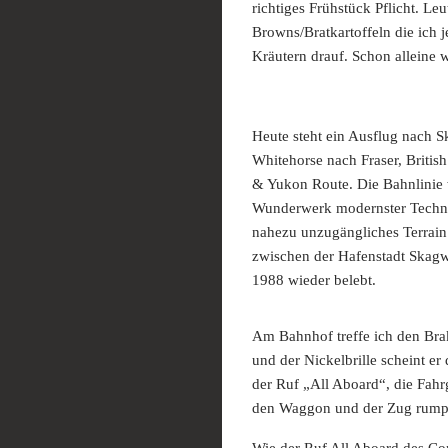
richtiges Frühstück Pflicht. Le
Browns/Bratkartoffeln die ich 
Kräutern drauf. Schon alleine 
Heute steht ein Ausflug nach 
Whitehorse nach Fraser, Britis
& Yukon Route. Die Bahnlinie
Wunderwerk modernster Techni
nahezu unzugängliches Terrain.
zwischen der Hafenstadt Skagw
1988 wieder belebt.
Am Bahnhof treffe ich den Bra
und der Nickelbrille scheint er
der Ruf „All Aboard“, die Fahrg
den Waggon und der Zug rumpe
Wie der Ruf All Aboard des Co