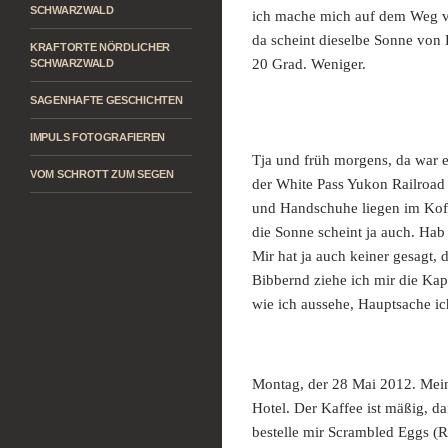
SCHWARZWALD
ich mache mich auf dem Weg v
da scheint dieselbe Sonne von 
KRAFTORTE NÖRDLICHER
20 Grad. Weniger.
SCHWARZWALD
SAGENHAFTE GESCHICHTEN
IMPULS FOTOGRAFIEREN
Tja und früh morgens, da war 
VOM SCHROTT ZUM SEGEN
der White Pass Yukon Railroad
und Handschuhe liegen im Koff
die Sonne scheint ja auch. Hab
Mir hat ja auch keiner gesagt, 
Bibbernd ziehe ich mir die Kap
wie ich aussehe, Hauptsache i
Montag, der 28 Mai 2012. Mei
Hotel. Der Kaffee ist mäßig, d
bestelle mir Scrambled Eggs (R