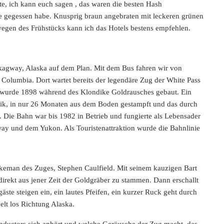
ute, ich kann euch sagen
, das waren die besten Hash
je gegessen habe. Knusprig braun angebraten mit leckeren grünen
wegen des Frühstücks kann ich das Hotels bestens empfehlen.
Skagway, Alaska auf dem Plan. Mit dem Bus fahren wir von
h Columbia. Dort wartet bereits der legendäre Zug der White Pass
 wurde 1898 während des Klondike Goldrausches gebaut. Ein
k, in nur 26 Monaten aus dem Boden gestampft und das durch
 Die Bahn war bis 1982 in Betrieb und fungierte als Lebensader
ay und dem Yukon. Als Touristenattraktion wurde die Bahnlinie
keman des Zuges, Stephen Caulfield. Mit seinem kauzigen Bart
 direkt aus jener Zeit der Goldgräber zu stammen. Dann erschallt
äste steigen ein, ein lautes Pfeifen, ein kurzer Ruck geht durch
lt los Richtung Alaska.
nductors sich anhört und welche Geräusche der Zug macht, das