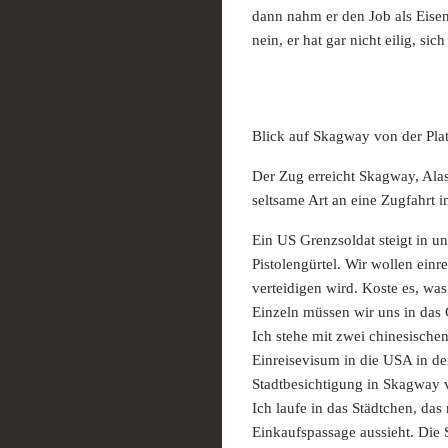
dann nahm er den Job als Eise
nein, er hat gar nicht eilig, si
Blick auf Skagway von der Pla
Der Zug erreicht Skagway, Alas
seltsame Art an eine Zugfahrt 
Ein US Grenzsoldat steigt in 
Pistolengürtel. Wir wollen einr
verteidigen wird. Koste es, was
Einzeln müssen wir uns in das
Ich stehe mit zwei chinesische
Einreisevisum in die USA in der
Stadtbesichtigung in Skagway 
Ich laufe in das Städtchen, da
Einkaufspassage aussieht. Die 