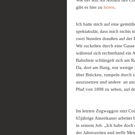
gibt es hier zu
hören
.
Ich hatte mich auf eine gemütli
spektakulär, dass mich nichts 
zwei Stunden draußen auf der 
Wir ruckelten durch eine Gass
während sich rechterhand ein A
Bahnlinie schlängelt sich am 
Da, dort am Hang, nur wenige M
über Brücken, rumpeln durch s
auszusetzen und andere an and
Pfad von 1898 zu sehen, auf d
Im letzten Zugwaggon sitzt Co
65jährige Amerikaner arbeitet b
in seinem Job. „Ich habe doch 
der Jahreszeiten und treffe Men