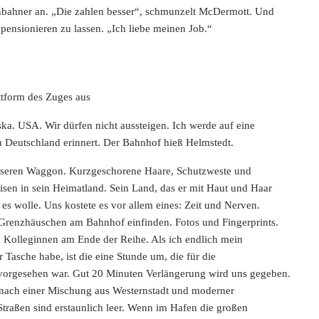
nbahner an. „Die zahlen besser“, schmunzelt McDermott. Und
ch pensionieren zu lassen. „Ich liebe meinen Job.“
ttform des Zuges aus
ka. USA. Wir dürfen nicht aussteigen. Ich werde auf eine
in Deutschland erinnert. Der Bahnhof hieß Helmstedt.
unseren Waggon. Kurzgeschorene Haare, Schutzweste und
eisen in sein Heimatland. Sein Land, das er mit Haut und Haar
 es wolle. Uns kostete es vor allem eines: Zeit und Nerven.
 Grenzhäuschen am Bahnhof einfinden. Fotos und Fingerprints.
n Kolleginnen am Ende der Reihe. Als ich endlich mein
 Tasche habe, ist die eine Stunde um, die für die
vorgesehen war. Gut 20 Minuten Verlängerung wird uns gegeben.
s nach einer Mischung aus Westernstadt und moderner
Straßen sind erstaunlich leer. Wenn im Hafen die großen