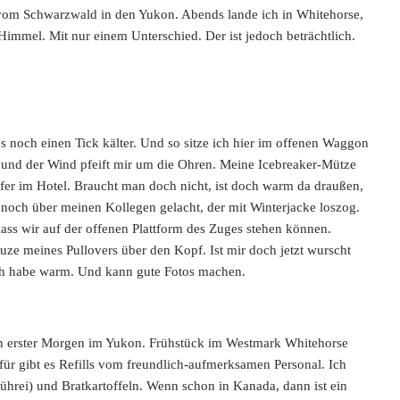
om Schwarzwald in den Yukon. Abends lande ich in Whitehorse,
Himmel. Mit nur einem Unterschied. Der ist jedoch beträchtlich.
es noch einen Tick
kälter. Und so sitze ich hier im offenen Waggon
 und der Wind pfeift mir um die Ohren. Meine Icebreaker-Mütze
er im Hotel. Braucht man doch nicht, ist doch warm da draußen,
 noch über meinen Kollegen gelacht, der mit Winterjacke loszog.
dass wir auf der offenen Plattform des Zuges stehen können.
uze meines Pullovers über den Kopf. Ist mir doch jetzt wurscht
ch habe warm. Und kann gute Fotos machen.
n erster Morgen im Yukon. Frühstück im Westmark Whitehorse
afür gibt es Refills vom freundlich-aufmerksamen Personal. Ich
ührei) und Bratkartoffeln. Wenn schon in Kanada, dann ist ein