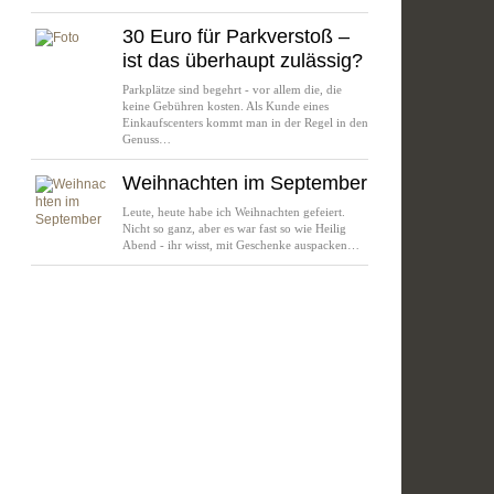
30 Euro für Parkverstoß –
ist das überhaupt zulässig?
Parkplätze sind begehrt - vor allem die, die
keine Gebühren kosten. Als Kunde eines
Einkaufscenters kommt man in der Regel in den
Genuss…
Weihnachten im September
Leute, heute habe ich Weihnachten gefeiert.
Nicht so ganz, aber es war fast so wie Heilig
Abend - ihr wisst, mit Geschenke auspacken…