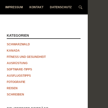
IMPRESSUM
KONTAKT
DATENSCHUTZ
KATEGORIEN
SCHWARZWALD
KANADA
FITNESS UND GESUNDHEIT
AUSRÜSTUNG
SOFTWARE-TIPPS
AUSFLUGSTIPPS
FOTOGRAFIE
REISEN
SCHREIBEN