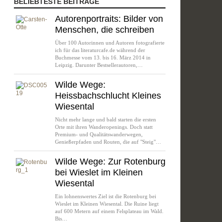
BELIEBTESTE BEITRÄGE
Autorenportraits: Bilder von
Menschen, die schreiben
Über 100 Autorinnen und Autoren fotografierte
ich für das literaturcafe.de während der
Buchmesse vom 13. bis 16. März 2014 in
Leipzig. Darunter Bestsellerautoren,…
Wilde Wege:
Heissbachschlucht Kleines
Wiesental
Nicht mehr lange und bald starten die ersten
Orte mit ihren Wanderopenings. Doch statt
Premium- und Qualitätswanderwegen,
Genießerpfaden und Routen, die auf "Steig"…
Wilde Wege: Zur Rotenburg
bei Wieslet im Kleinen
Wiesental
Ein lohnenswertes Ziel ist die Rotenburg bei
Wieslet im Kleinen Wiesental. Die Ruine liegt
auf 600 Metern auf einem Felsplateau im Wald.
Bis…