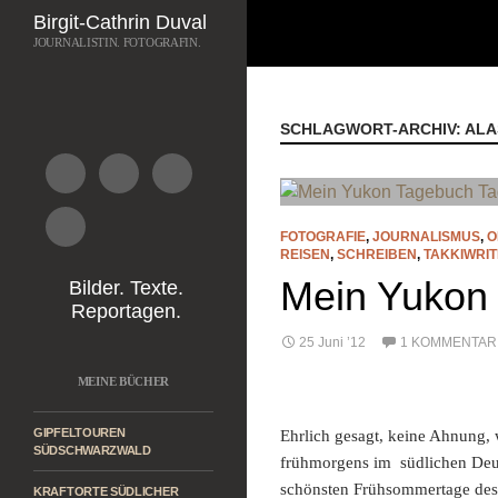
Suchen
Birgit-Cathrin Duval
JOURNALISTIN. FOTOGRAFIN.
Zum
Inhalt
springen
SCHLAGWORT-ARCHIV: AL
FOTOGRAFIE
,
JOURNALISMUS
,
O
REISEN
,
SCHREIBEN
,
TAKKIWRI
Mein Yukon
Bilder. Texte.
Reportagen.
25 Juni ’12
1 KOMMENTAR
MEINE BÜCHER
GIPFELTOUREN
Ehrlich gesagt, keine Ahnung, 
SÜDSCHWARZWALD
frühmorgens im südlichen Deuts
schönsten Frühsommertage des 
KRAFTORTE SÜDLICHER