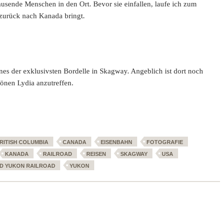
usende Menschen in den Ort. Bevor sie einfallen, laufe ich zum
 zurück nach Kanada bringt.
nes der exklusivsten Bordelle in Skagway. Angeblich ist dort noch
önen Lydia anzutreffen.
RITISH COLUMBIA
CANADA
EISENBAHN
FOTOGRAFIE
KANADA
RAILROAD
REISEN
SKAGWAY
USA
ND YUKON RAILROAD
YUKON