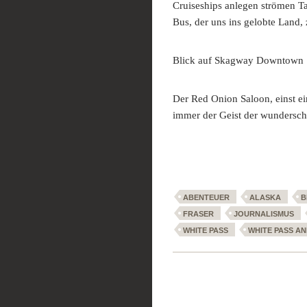
Cruiseships anlegen strömen Ta
Bus, der uns ins gelobte Land,
Blick auf Skagway Downtown
Der Red Onion Saloon, einst ei
immer der Geist der wundersch
ABENTEUER
ALASKA
B
FRASER
JOURNALISMUS
WHITE PASS
WHITE PASS A