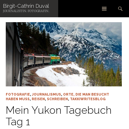
Zum
Suchen
Birgit-Cathrin Duval
Inhalt
SCHLAGWORT-ARCHIV: SKAGWAY
JOURNALISTIN. FOTOGRAFIN.
springen
FOTOGRAFIE
,
JOURNALISMUS
,
ORTE, DIE MAN BESUCHT
HABEN MUSS
,
REISEN
,
SCHREIBEN
,
TAKKIWRITESBLOG
Mein Yukon Tagebuch
Tag 1