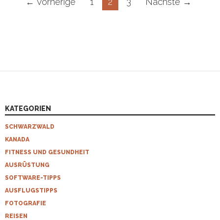
Beitragsnavigation
← Vorherige
1
2
3
Nächste →
KATEGORIEN
SCHWARZWALD
KANADA
FITNESS UND GESUNDHEIT
AUSRÜSTUNG
SOFTWARE-TIPPS
AUSFLUGSTIPPS
FOTOGRAFIE
REISEN