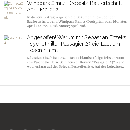
Windpark Sirnitz-Dreispitz Baufortschritt
April-Mai 2026
In diesem Beitrag zeige ich die Dokumentation über den
Baufortschritt beim Windpark Sirnitz-Dreispitz in den Monaten
April und Mai 2026. Anfang April traf…
Abgesoffen! Warum mir Sebastian Fitzeks
Psychothriller Passagier 23 die Lust am
Lesen nimmt
Sebastian Fitzek ist derzeit Deutschlands erfolgreichster Autor
von Psychothrillern. Sein neuster Roman "Passagier 23" stand
wochenlang auf der Spiegel Bestsellerliste. Auf der Leipziger…