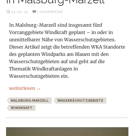
24 Juli ’24
1 KOMMENTAR
In Malsburg-Marzell sind insgesamt fünf
Vorranggebiete Windkraft geplant – in oder in
unmittelbarer Nähe von Wasserschutzgebieten.
Dieser Artikel zeigt die betreffenden WKA Standorte
des geplanten Windparks am Blauen mit den
Wasserschutzgebieten auf und geht auf die
Thematik Windkraftanlagen in
Wasserschutzgebieten ein.
Windkraftanlagen und Wasserschutzgebiete in Malsburg
weiterlesen
→
MALSBURG-MARZELL
WASSERSCHUTZGEBIETE
WINDKRAFT