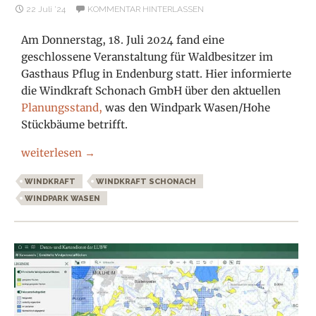
22 Juli ’24
KOMMENTAR HINTERLASSEN
Am Donnerstag, 18. Juli 2024 fand eine
geschlossene Veranstaltung für Waldbesitzer im
Gasthaus Pflug in Endenburg statt. Hier informierte
die Windkraft Schonach GmbH über den aktuellen
Planungsstand,
was den Windpark Wasen/Hohe
Stückbäume betrifft.
Windpark Wasen/Hohe Stückbäume – Infos gab es nur fü
weiterlesen
→
WINDKRAFT
WINDKRAFT SCHONACH
WINDPARK WASEN