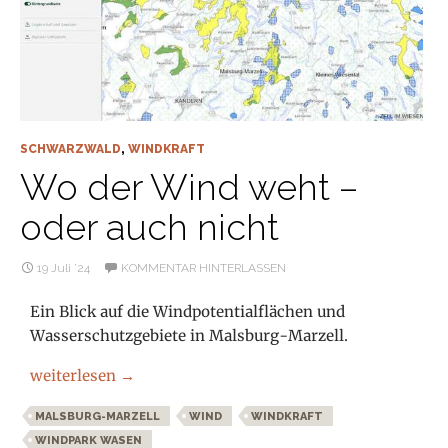
SCHWARZWALD
,
WINDKRAFT
Wo der Wind weht –
oder auch nicht
19 Juli ’24
KOMMENTAR HINTERLASSEN
Ein Blick auf die Windpotentialflächen und
Wasserschutzgebiete in Malsburg-Marzell.
Wo der Wind weht – oder auch nicht
weiterlesen
→
MALSBURG-MARZELL
WIND
WINDKRAFT
WINDPARK WASEN