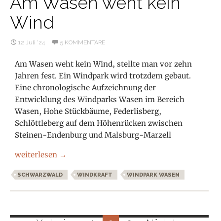
Am Wasen weht kein
Wind
12 Juli ’24
5 KOMMENTARE
Am Wasen weht kein Wind, stellte man vor zehn
Jahren fest. Ein Windpark wird trotzdem gebaut.
Eine chronologische Aufzeichnung der
Entwicklung des Windparks Wasen im Bereich
Wasen, Hohe Stückbäume, Federlisberg,
Schlöttleberg auf dem Höhenrücken zwischen
Steinen-Endenburg und Malsburg-Marzell
Windpark Wasen – Am Wasen weht kein Wind
weiterlesen
→
SCHWARZWALD
WINDKRAFT
WINDPARK WASEN