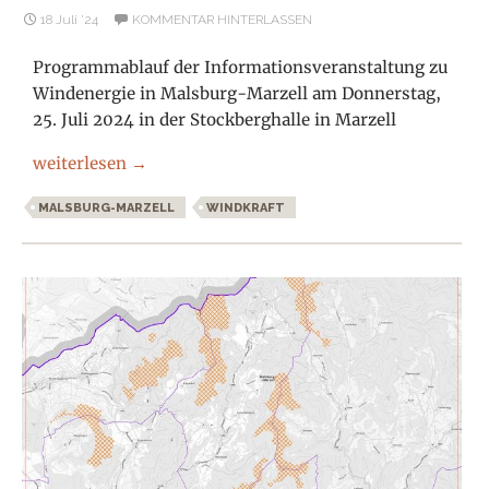
18 Juli ’24
KOMMENTAR HINTERLASSEN
Programmablauf der Informationsveranstaltung zu
Windenergie in Malsburg-Marzell am Donnerstag,
25. Juli 2024 in der Stockberghalle in Marzell
Windkraft Bürgerinformationsveranstaltung 25. Juli 20
weiterlesen
→
MALSBURG-MARZELL
WINDKRAFT