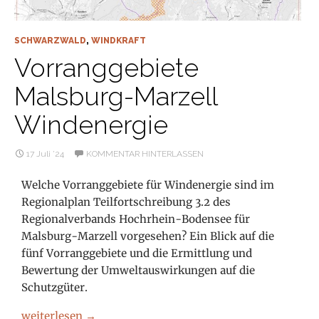
SCHWARZWALD
,
WINDKRAFT
Vorranggebiete
Malsburg-Marzell
Windenergie
17 Juli ’24
KOMMENTAR HINTERLASSEN
Welche Vorranggebiete für Windenergie sind im
Regionalplan Teilfortschreibung 3.2 des
Regionalverbands Hochrhein-Bodensee für
Malsburg-Marzell vorgesehen? Ein Blick auf die
fünf Vorranggebiete und die Ermittlung und
Bewertung der Umweltauswirkungen auf die
Schutzgüter.
Vorranggebiete Malsburg-Marzell Windenergie
weiterlesen
→