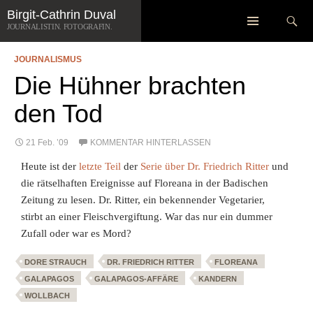
Zum
Suchen
Birgit-Cathrin Duval
SCHLAGWORT-ARCHIV: DORE STRAUCH
Inhalt
JOURNALISTIN. FOTOGRAFIN.
springen
JOURNALISMUS
Die Hühner brachten
den Tod
21 Feb. ’09
KOMMENTAR HINTERLASSEN
Heute ist der
letzte Teil
der
Serie über Dr. Friedrich Ritter
und
die rätselhaften Ereignisse auf Floreana in der Badischen
Zeitung zu lesen. Dr. Ritter, ein bekennender Vegetarier,
stirbt an einer Fleischvergiftung. War das nur ein dummer
Zufall oder war es Mord?
DORE STRAUCH
DR. FRIEDRICH RITTER
FLOREANA
GALAPAGOS
GALAPAGOS-AFFÄRE
KANDERN
WOLLBACH