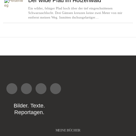
Der wilde Pfad im Hotzenwald
Ein wilder, felsiger Pfad hoch über der tief eingeschnittenen
Schwarzaschlucht. Drei Gämsen kreuzen keine zwei Meter von mir
entfernt meinen Weg. Inmitten dschungelartiger…
Bilder. Texte.
Reportagen.
MEINE BÜCHER