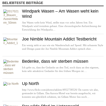
BELIEBTESTE BEITRÄGE
Windpark Wasen – Am Wasen weht kein
Wind
Am Wasen weht kein Wind, stellte man vor zehn Jahren fest. Ein
Windpark wird trotzdem gebaut. Eine chronologische Aufzeichnung der
Entwicklung des Windparks…
Joe Nimble Mountain Addict Testbericht
Ein wenig sieht er aus wie ein Wanderschuh auf Speed. Mit urbanem Style
und Design passt der Joe Nimble Mountain Addict optisch eher…
Bedenke, dass wir sterben müssen
Ich gebe zu, dass der Gedanke an den Tod, noch dazu an den eigenen,
kein sehr attraktiver Gedanke für den frühen Morgen ist.…
Up North
http://www.flickr.com/photos/takkito/4952738526/ Da waren wir also,
gestrandet in Gillam. Das Aurora-Motel war bereits ausgebucht, wir
konnten uns glücklich schätzen, im Gillam Motor Inn noch…