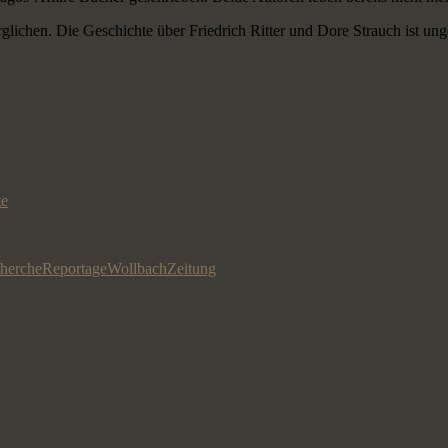
rglichen. Die Geschichte über Friedrich Ritter und Dore Strauch ist un
te
herche
Reportage
Wollbach
Zeitung