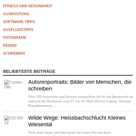
FITNESS UND GESUNDHEIT
AUSRÜSTUNG
SOFTWARE-TIPPS
AUSFLUGSTIPPS
FOTOGRAFIE
REISEN
SCHREIBEN
BELIEBTESTE BEITRÄGE
Autorenportraits: Bilder von Menschen, die
schreiben
Über 100 Autorinnen und Autoren fotografierte ich für das literaturcafe.de
während der Buchmesse vom 13. bis 16. März 2014 in Leipzig. Darunter
Bestsellerautoren,…
Wilde Wege: Heissbachschlucht Kleines
Wiesental
Nicht mehr lange und bald starten die ersten Orte mit ihren