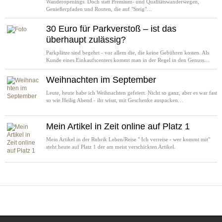
Wanderopenings. Doch statt Premium- und Qualitätswanderwegen,
Genießerpfaden und Routen, die auf "Steig"…
30 Euro für Parkverstoß – ist das
überhaupt zulässig?
Parkplätze sind begehrt - vor allem die, die keine Gebühren kosten. Als
Kunde eines Einkaufscenters kommt man in der Regel in den Genuss…
Weihnachten im September
Leute, heute habe ich Weihnachten gefeiert. Nicht so ganz, aber es war fast
so wie Heilig Abend - ihr wisst, mit Geschenke auspacken…
Mein Artikel in Zeit online auf Platz 1
Mein Artikel in der Rubrik Leben/Reise " Ich verreise - wer kommt mit"
steht heute auf Platz 1 der am meist verschickten Artikel.