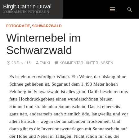
Zum
Suchen
Birgit-Cathrin Duval
Inhalt
JOURNALISTIN. FOTOGRAFIN.
springen
FOTOGRAFIE
,
SCHWARZWALD
Winternebel im
Schwarzwald
28 Dez. ’16
TAKKI
KOMMENTAR HINTERLASSEN
Es ist ein merkwürdiger Winter. Ein Winter, der bislang ohne
Schnee geblieben ist. Sogar auf dem 1.493 Meter hohen
Feldberg im Schwarzwald ist alles grün. Dafür bescheren uns
fette Hochdruckgebiete einen wunderschönen blauen
Himmel und strahlenden Sonnenschein. Das ist einerseits
ganz nett, andererseits auch ziemlich öde, langweilig und vor
allem kritisch – wegen der anhaltenden Trockenheit.
Und
dann gibt es die Inversionswetterlagen mit Sonnenschein auf
der Höhe und Nebel in Tallagen. Nicht schön für die, die