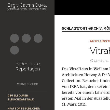
Suchen
Birgit-Cathrin Duval
JOURNALISTIN. FOTOGRAFIN.
Zum
Inhalt
springen
SCHLAGWORT-ARCHIV: MÖ
AUSFLUGST
Vitr
14 März ’11
Bilder. Texte.
Reportagen.
Das
VitraHaus
in
Weil am 
Architekten Herzog & De M
Collection. Besucher find
MEINE BÜCHER
von IKEA hat, dem sei ein
bereits vor einem Jahr er
GIPFELTOUREN
ersten Mal in der Ausstell
SÜDSCHWARZWALD
11. März 2011.
KRAFTORTE SÜDLICHER