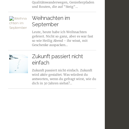
Qualitätswanderwegen, Genießerpfaden
und Routen, die auf "Steig"…
Weihnachten im
September
Leute, heute habe ich Weihnachten
gefeiert. Nicht so ganz, aber es war fast
so wie Heilig Abend - ihr wisst, mit
Geschenke auspacken…
Zukunft passiert nicht
einfach
Zukunft passiert nicht einfach. Zukunft
wird aktiv gestaltet. Was würdest du
antworten, wenn du gefragt wirst, wie du
dich in 30 Jahren siehst?…