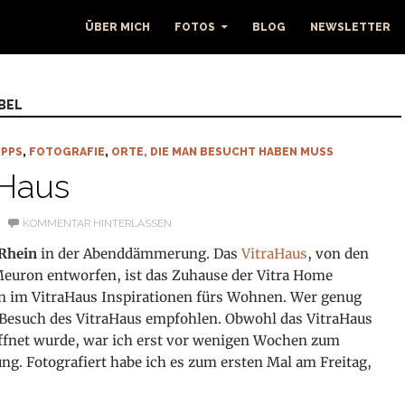
ÜBER MICH
FOTOS
BLOG
NEWSLETTER
BEL
IPPS
,
FOTOGRAFIE
,
ORTE, DIE MAN BESUCHT HABEN MUSS
aHaus
KOMMENTAR HINTERLASSEN
Rhein
in der Abenddämmerung. Das
VitraHaus
, von den
euron entworfen, ist das Zuhause der Vitra Home
en
im VitraHaus Inspirationen fürs Wohnen. Wer genug
 Besuch des VitraHaus empfohlen. Obwohl das VitraHaus
öffnet wurde, war ich erst vor wenigen Wochen zum
ung. Fotografiert habe ich es zum ersten Mal am Freitag,