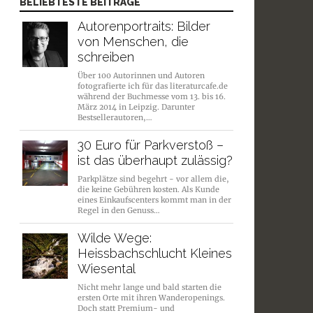
BELIEBTESTE BEITRÄGE
Autorenportraits: Bilder
von Menschen, die
schreiben
Über 100 Autorinnen und Autoren
fotografierte ich für das literaturcafe.de
während der Buchmesse vom 13. bis 16.
März 2014 in Leipzig. Darunter
Bestsellerautoren,…
30 Euro für Parkverstoß –
ist das überhaupt zulässig?
Parkplätze sind begehrt - vor allem die,
die keine Gebühren kosten. Als Kunde
eines Einkaufscenters kommt man in der
Regel in den Genuss…
Wilde Wege:
Heissbachschlucht Kleines
Wiesental
Nicht mehr lange und bald starten die
ersten Orte mit ihren Wanderopenings.
Doch statt Premium- und