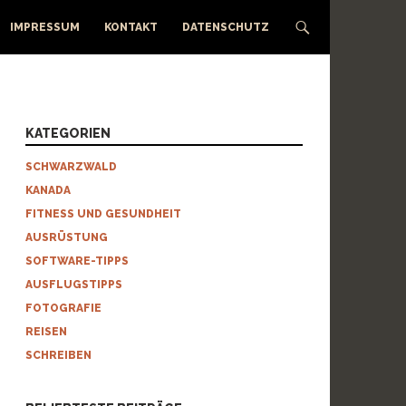
IMPRESSUM
KONTAKT
DATENSCHUTZ
KATEGORIEN
SCHWARZWALD
KANADA
FITNESS UND GESUNDHEIT
AUSRÜSTUNG
SOFTWARE-TIPPS
AUSFLUGSTIPPS
FOTOGRAFIE
REISEN
SCHREIBEN