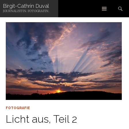
Zum
Suchen
Birgit-Cathrin Duval
Inhalt
SCHLAGWORT-ARCHIV: LICHT AUS
JOURNALISTIN. FOTOGRAFIN.
springen
FOTOGRAFIE
Licht aus, Teil 2