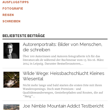
AUSFLUGSTIPPS
FOTOGRAFIE
REISEN
SCHREIBEN
BELIEBTESTE BEITRÄGE
Autorenportraits: Bilder von Menschen,
die schreiben
Über 100 Autorinnen und Autoren fotografierte ich für das
literaturcafe.de während der Buchmesse vom 13. bis 16. März
2014 in Leipzig. Darunter Bestsellerautoren,…
Wilde Wege: Heissbachschlucht Kleines
Wiesental
Nicht mehr lange und bald starten die ersten Orte mit ihren
Wanderopenings. Doch statt Premium- und
Qualitätswanderwegen, Genießerpfaden und Routen, die auf
"Steig"…
Joe Nimble Mountain Addict Testbericht