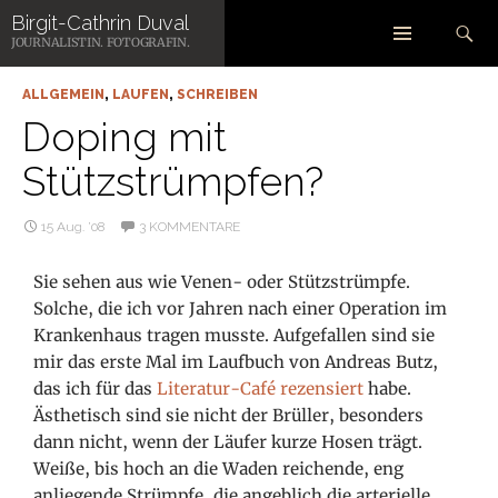
Zum
Suchen
Birgit-Cathrin Duval
Inhalt
SCHLAGWORT-ARCHIV: HAMBURG
JOURNALISTIN. FOTOGRAFIN.
springen
ALLGEMEIN
,
LAUFEN
,
SCHREIBEN
Doping mit
Stützstrümpfen?
15 Aug. ’08
3 KOMMENTARE
Sie sehen aus wie Venen- oder Stützstrümpfe.
Solche, die ich vor Jahren nach einer Operation im
Krankenhaus tragen musste. Aufgefallen sind sie
mir das erste Mal im Laufbuch von Andreas Butz,
das ich für das
Literatur-Café
rezensiert
habe.
Ästhetisch sind sie nicht der Brüller, besonders
dann nicht, wenn der Läufer kurze Hosen trägt.
Weiße, bis hoch an die Waden reichende, eng
anliegende Strümpfe, die angeblich die arterielle