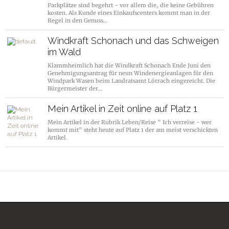
Parkplätze sind begehrt - vor allem die, die keine Gebühren
kosten. Als Kunde eines Einkaufscenters kommt man in der
Regel in den Genuss…
Windkraft Schonach und das Schweigen
im Wald
Klammheimlich hat die Windkraft Schonach Ende Juni den
Genehmigungsantrag für neun Windenergieanlagen für den
Windpark Wasen beim Landratsamt Lörrach eingereicht. Die
Bürgermeister der…
Mein Artikel in Zeit online auf Platz 1
Mein Artikel in der Rubrik Leben/Reise " Ich verreise - wer
kommt mit" steht heute auf Platz 1 der am meist verschickten
Artikel.