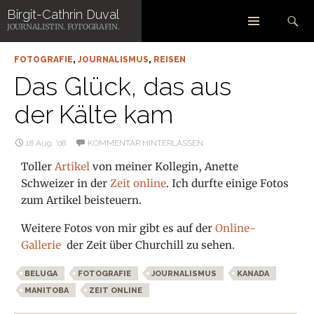
Zum
Suchen
Birgit-Cathrin Duval
Inhalt
SCHLAGWORT-ARCHIV: BELUGA
JOURNALISTIN. FOTOGRAFIN.
springen
FOTOGRAFIE
,
JOURNALISMUS
,
REISEN
Das Glück, das aus
der Kälte kam
18 Aug. ’08
KOMMENTAR HINTERLASSEN
Toller
Artikel
von meiner Kollegin, Anette
Schweizer in der
Zeit online
. Ich durfte einige Fotos
zum Artikel beisteuern.
Weitere Fotos von mir gibt es auf der
Online-
Gallerie
der Zeit über Churchill zu sehen.
BELUGA
FOTOGRAFIE
JOURNALISMUS
KANADA
MANITOBA
ZEIT ONLINE