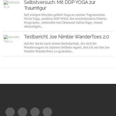
Selbstversuch: Mit DDP YOGA zur
Traumfigur
Seit einigen Wochen gehört Yoga zu meiner Tagesroutine.
Nicht Yoga, sondern DDP YOGA. Ein revolutionäres Fitness-
Programm, entworfen von Diamond Dallas Page, einem
ehemaligen…
Testbericht Joe Nimble WanderToes 2.0
Auf der Suche nach einem Barfußschuh, der sich für
Wanderungen im alpinen Gelände eignet, bin ich auf den Joe
Nimble WanderToes 2.0 gestoßen.…