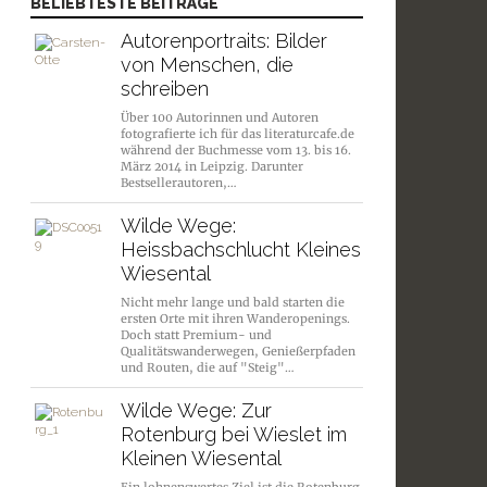
BELIEBTESTE BEITRÄGE
Autorenportraits: Bilder
von Menschen, die
schreiben
Über 100 Autorinnen und Autoren
fotografierte ich für das literaturcafe.de
während der Buchmesse vom 13. bis 16.
März 2014 in Leipzig. Darunter
Bestsellerautoren,…
Wilde Wege:
Heissbachschlucht Kleines
Wiesental
Nicht mehr lange und bald starten die
ersten Orte mit ihren Wanderopenings.
Doch statt Premium- und
Qualitätswanderwegen, Genießerpfaden
und Routen, die auf "Steig"…
Wilde Wege: Zur
Rotenburg bei Wieslet im
Kleinen Wiesental