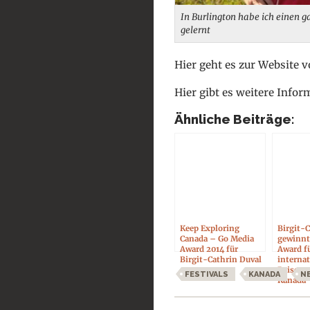
In Burlington habe ich einen
gelernt
Hier geht es zur Website v
Hier gibt es weitere Info
Ähnliche Beiträge:
Keep Exploring
Birgit-
Canada – Go Media
gewinnt
Award 2014 für
Award fü
Birgit-Cathrin Duval
internat
Reisege
FESTIVALS
KANADA
N
Kanada