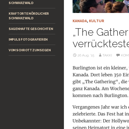
SCHWARZWALD
KRAFTORTE NÖRDLICHER
SCHWARZWALD
KANADA
,
KULTUR
„The Gather
SAGENHAFTE GESCHICHTEN
verrücktest
IMPULS FOTOGRAFIEREN
VOM SCHROTT ZUM SEGEN
26 Aug. ’15
TAKKI
KOM
Burlington ist ein kleiner
Kanada. Dort leben 350 Ein
gibt „The Gathering“, die 
ganz Kanada. Am Wochenen
kommen nach Burlington.
Vergangenes Jahr war ich
zelebrierte. Das Fest hat 
Unbekannter: Der Hollywoo
seinen Heimatort in eine i