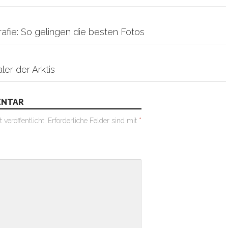
on
fie: So gelingen die besten Fotos
ler der Arktis
ENTAR
veröffentlicht.
Erforderliche Felder sind mit
*