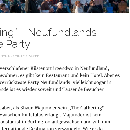
ing“ – Neufundlands
e Party
MENTAR HINTERLASSEN
, verschlafener Küstenort
irgendwo in Neufundland,
wohner, es gibt kein Restaurant und kein Hotel. Aber es
verrückteste Party Neufundlands, vielleicht sogar in
de ist es wieder soweit und Tausende Besucher
 dabei, als Shaun Majumder sein „The Gathering“
inzwischen Kultstatus erlangt. Majumder ist kein
dstar ist in Burlington aufgewachsen und will nun
nternationale Destination verwandeln. Wie er das