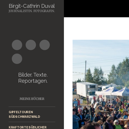
Suchen
Birgit-Cathrin Duval
JOURNALISTIN. FOTOGRAFIN.
Zum
Inhalt
springen
Bilder. Texte.
Reportagen.
MEINE BÜCHER
GIPFELTOUREN
SÜDSCHWARZWALD
KRAFTORTE SÜDLICHER