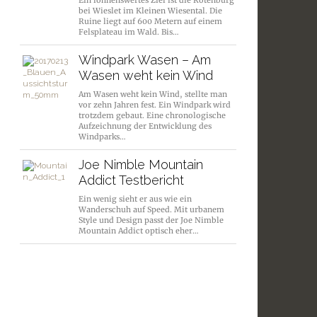
Ein lohnenswertes Ziel ist die Rotenburg
bei Wieslet im Kleinen Wiesental. Die
Ruine liegt auf 600 Metern auf einem
Felsplateau im Wald. Bis…
Windpark Wasen – Am
Wasen weht kein Wind
Am Wasen weht kein Wind, stellte man
vor zehn Jahren fest. Ein Windpark wird
trotzdem gebaut. Eine chronologische
Aufzeichnung der Entwicklung des
Windparks…
Joe Nimble Mountain
Addict Testbericht
Ein wenig sieht er aus wie ein
Wanderschuh auf Speed. Mit urbanem
Style und Design passt der Joe Nimble
Mountain Addict optisch eher…