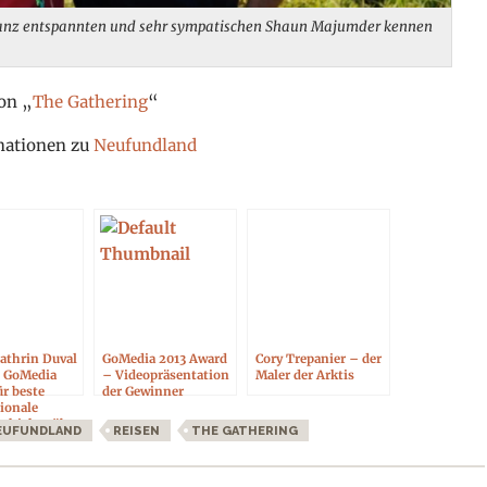
 ganz entspannten und sehr sympatischen Shaun Majumder kennen
on „
The Gathering
“
rmationen zu
Neufundland
Cathrin Duval
GoMedia 2013 Award
Cory Trepanier – der
 GoMedia
– Videopräsentation
Maler der Arktis
r beste
der Gewinner
ionale
schichte über
EUFUNDLAND
REISEN
THE GATHERING