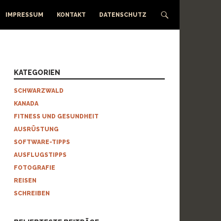
IMPRESSUM
KONTAKT
DATENSCHUTZ
KATEGORIEN
SCHWARZWALD
KANADA
FITNESS UND GESUNDHEIT
AUSRÜSTUNG
SOFTWARE-TIPPS
AUSFLUGSTIPPS
FOTOGRAFIE
REISEN
SCHREIBEN