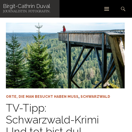
Zum
Suchen
Birgit-Cathrin Duval
Inhalt
SCHLAGWORT-ARCHIV: TV TIPP
JOURNALISTIN. FOTOGRAFIN.
springen
ORTE, DIE MAN BESUCHT HABEN MUSS
,
SCHWARZWALD
TV-Tipp:
Schwarzwald-Krimi
Und tot bist du!