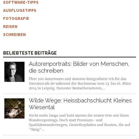
SOFTWARE-TIPPS
AUSFLUGSTIPPS
FOTOGRAFIE
REISEN
SCHREIBEN
BELIEBTESTE BEITRÄGE
Autorenportraits: Bilder von Menschen,
die schreiben
Über 100 Autorinnen und Autoren fotografierte ich für das
literaturcafe.de während der Buchmesse vom 13. bis 16. März
2014 in Leipzig. Darunter Bestsellerautoren,…
Wilde Wege: Heissbachschlucht Kleines
Wiesental
Nicht mehr lange und bald starten die ersten Orte mit ihren
Wanderopenings. Doch statt Premium- und
Qualitätswanderwegen, Genießerpfaden und Routen, die auf
"Steig"…