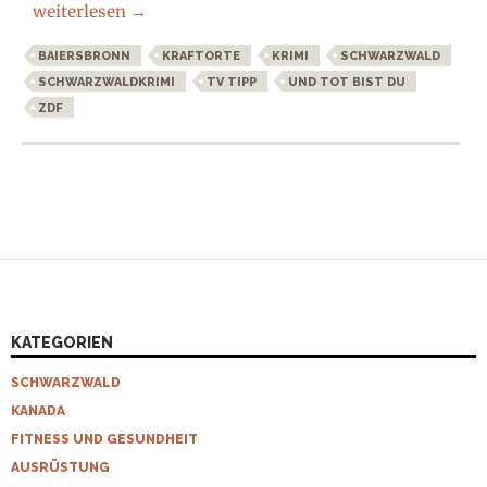
TV-Tipp: Schwarzwald-Krimi Und tot bist du!
weiterlesen
→
BAIERSBRONN
KRAFTORTE
KRIMI
SCHWARZWALD
SCHWARZWALDKRIMI
TV TIPP
UND TOT BIST DU
ZDF
KATEGORIEN
SCHWARZWALD
KANADA
FITNESS UND GESUNDHEIT
AUSRÜSTUNG