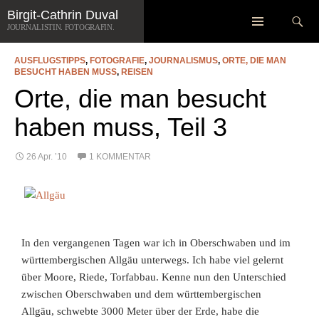
Zum
Suchen
Birgit-Cathrin Duval
SCHLAGWORT-ARCHIV: RIEDE
Inhalt
JOURNALISTIN. FOTOGRAFIN.
springen
AUSFLUGSTIPPS
,
FOTOGRAFIE
,
JOURNALISMUS
,
ORTE, DIE MAN
BESUCHT HABEN MUSS
,
REISEN
Orte, die man besucht
haben muss, Teil 3
26 Apr. ’10
1 KOMMENTAR
In den vergangenen Tagen war ich in Oberschwaben und im
württembergischen Allgäu unterwegs. Ich habe viel gelernt
über Moore, Riede, Torfabbau. Kenne nun den Unterschied
zwischen Oberschwaben und dem württembergischen
Allgäu, schwebte 3000 Meter über der Erde, habe die