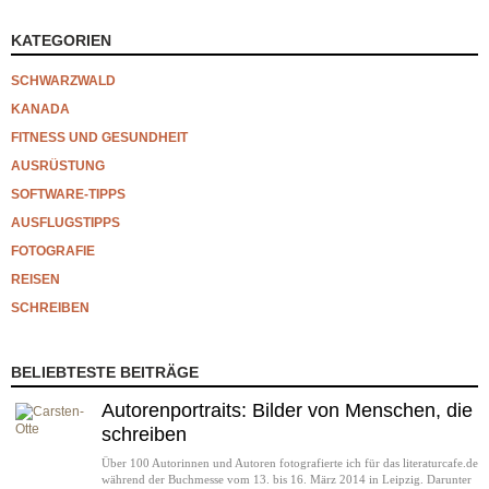
KATEGORIEN
SCHWARZWALD
KANADA
FITNESS UND GESUNDHEIT
AUSRÜSTUNG
SOFTWARE-TIPPS
AUSFLUGSTIPPS
FOTOGRAFIE
REISEN
SCHREIBEN
BELIEBTESTE BEITRÄGE
Autorenportraits: Bilder von Menschen, die
schreiben
Über 100 Autorinnen und Autoren fotografierte ich für das literaturcafe.de
während der Buchmesse vom 13. bis 16. März 2014 in Leipzig. Darunter