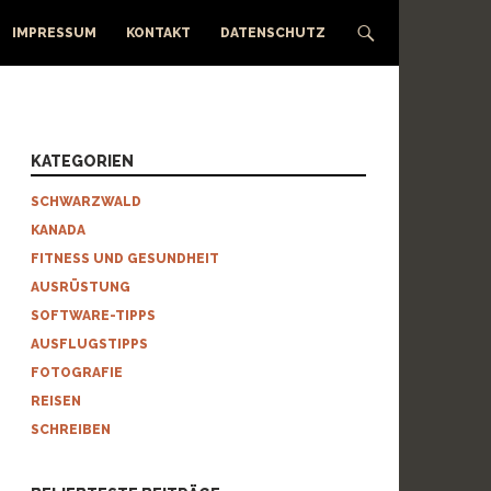
IMPRESSUM
KONTAKT
DATENSCHUTZ
KATEGORIEN
SCHWARZWALD
KANADA
FITNESS UND GESUNDHEIT
AUSRÜSTUNG
SOFTWARE-TIPPS
AUSFLUGSTIPPS
FOTOGRAFIE
REISEN
SCHREIBEN