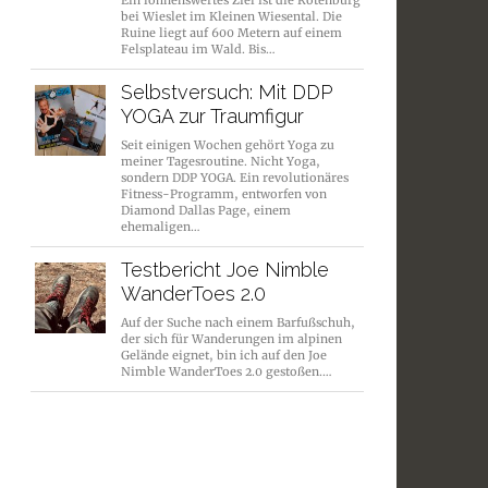
Ein lohnenswertes Ziel ist die Rotenburg
bei Wieslet im Kleinen Wiesental. Die
Ruine liegt auf 600 Metern auf einem
Felsplateau im Wald. Bis…
Selbstversuch: Mit DDP
YOGA zur Traumfigur
Seit einigen Wochen gehört Yoga zu
meiner Tagesroutine. Nicht Yoga,
sondern DDP YOGA. Ein revolutionäres
Fitness-Programm, entworfen von
Diamond Dallas Page, einem
ehemaligen…
Testbericht Joe Nimble
WanderToes 2.0
Auf der Suche nach einem Barfußschuh,
der sich für Wanderungen im alpinen
Gelände eignet, bin ich auf den Joe
Nimble WanderToes 2.0 gestoßen.…