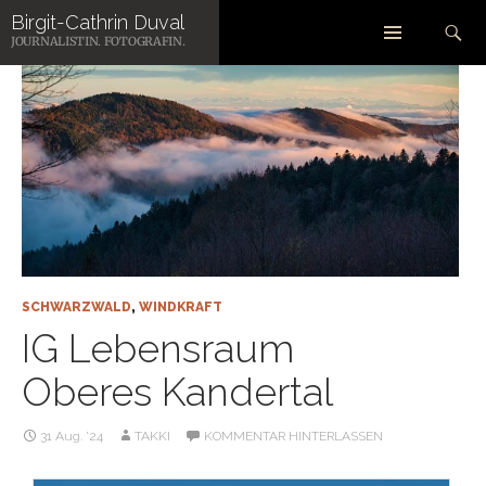
Zum
Suchen
Birgit-Cathrin Duval
Inhalt
JOURNALISTIN. FOTOGRAFIN.
springen
SCHWARZWALD
,
WINDKRAFT
IG Lebensraum
Oberes Kandertal
31 Aug. ’24
TAKKI
KOMMENTAR HINTERLASSEN