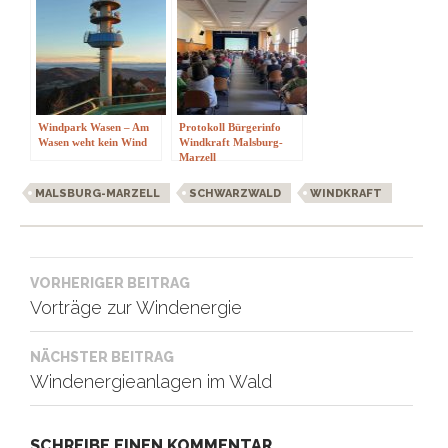
Windpark Wasen – Am
Protokoll Bürgerinfo
Wasen weht kein Wind
Windkraft Malsburg-
Marzell
MALSBURG-MARZELL
SCHWARZWALD
WINDKRAFT
Beitragsnavigation
VORHERIGER BEITRAG
Vorträge zur Windenergie
NÄCHSTER BEITRAG
Windenergieanlagen im Wald
SCHREIBE EINEN KOMMENTAR