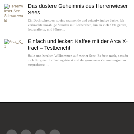
Das düstere Geheimnis des Herrenwieser
Sees
Ein Buch schreiben ist eine spannende und zeitaufwändige Sache. Ich
verbrachte unzählige Stunden mit Recherchen, bin an viele Orte gereist,
fotografierte, und führte…
Einfach und lecker: Kaffee mit der Arca X-
tract – Testbericht
Hallo und herzlich Willkommen auf meiner Seite. Es freut mich, dass du
dich für guten Kaffee begeisterst und du gerne neue Zubereitungsarten
ausprobierst.…