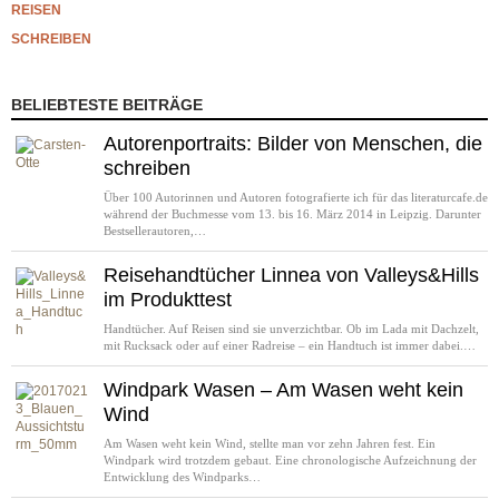
REISEN
SCHREIBEN
BELIEBTESTE BEITRÄGE
Autorenportraits: Bilder von Menschen, die
schreiben
Über 100 Autorinnen und Autoren fotografierte ich für das literaturcafe.de
während der Buchmesse vom 13. bis 16. März 2014 in Leipzig. Darunter
Bestsellerautoren,…
Reisehandtücher Linnea von Valleys&Hills
im Produkttest
Handtücher. Auf Reisen sind sie unverzichtbar. Ob im Lada mit Dachzelt,
mit Rucksack oder auf einer Radreise – ein Handtuch ist immer dabei.…
Windpark Wasen – Am Wasen weht kein
Wind
Am Wasen weht kein Wind, stellte man vor zehn Jahren fest. Ein
Windpark wird trotzdem gebaut. Eine chronologische Aufzeichnung der
Entwicklung des Windparks…