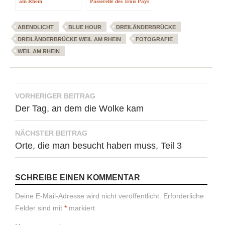
am Rhein
Passerelle des Trois Pays
ABENDLICHT
BLUE HOUR
DREILÄNDERBRÜCKE
DREILÄNDERBRÜCKE WEIL AM RHEIN
FOTOGRAFIE
WEIL AM RHEIN
Beitragsnavigation
VORHERIGER BEITRAG
Der Tag, an dem die Wolke kam
NÄCHSTER BEITRAG
Orte, die man besucht haben muss, Teil 3
SCHREIBE EINEN KOMMENTAR
Deine E-Mail-Adresse wird nicht veröffentlicht.
Erforderliche
Felder sind mit
*
markiert