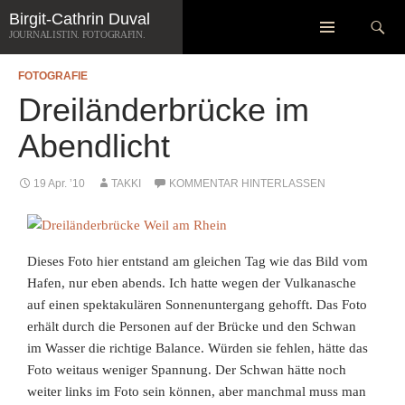
Zum
Suchen
Birgit-Cathrin Duval
Inhalt
JOURNALISTIN. FOTOGRAFIN.
springen
FOTOGRAFIE
Dreiländerbrücke im
Abendlicht
19 Apr. ’10
TAKKI
KOMMENTAR HINTERLASSEN
Dieses Foto hier entstand am gleichen Tag wie das Bild vom
Hafen, nur eben abends. Ich hatte wegen der Vulkanasche
auf einen spektakulären Sonnenuntergang gehofft. Das Foto
erhält durch die Personen auf der Brücke und den Schwan
im Wasser die richtige Balance. Würden sie fehlen, hätte das
Foto weitaus weniger Spannung. Der Schwan hätte noch
weiter links im Foto sein können, aber manchmal muss man