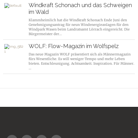
Windkraft Schonach und das Schweigen
im Wald
Klammheimlich hat die Windkraft Schonach Ende Juni den
Genehmigungsantrag für neun Windenergieanlagen für den
Windpark Wasen beim Landratsamt Lörrach eingereicht. Die
Bürgermeister der…
WOLF: Flow-Magazin im Wolfspelz
Das neue Magazin WOLF präsentiert sich als Männermagazin
fürs Wesentliche. Es will weniger Tempo und mehr Leben
bieten. Entschleunigung. Achtsamkeit. Inspiration. Für Männer.
…