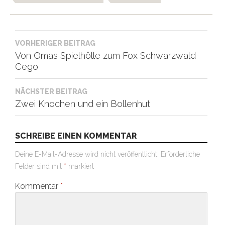
Beitragsnavigation
VORHERIGER BEITRAG
Von Omas Spielhölle zum Fox Schwarzwald-
Cego
NÄCHSTER BEITRAG
Zwei Knochen und ein Bollenhut
SCHREIBE EINEN KOMMENTAR
Deine E-Mail-Adresse wird nicht veröffentlicht.
Erforderliche
Felder sind mit
*
markiert
Kommentar
*