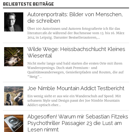
BELIEBTESTE BEITRÄGE
Autorenportraits: Bilder von Menschen,
die schreiben
Über 100 Autorinnen und Autoren fotografierte ich für das
literaturcafe.de während der Buchmesse vom 13. bis 16. März
2014 in Leipzig. Darunter Bestsellerautoren,…
Wilde Wege: Heissbachschlucht Kleines
Wiesental
Nicht mehr lange und bald starten die ersten Orte mit ihren
Wanderopenings. Doch statt Premium- und
Qualitätswanderwegen, Genießerpfaden und Routen, die auf
"Steig"…
Joe Nimble Mountain Addict Testbericht
Ein wenig sieht er aus wie ein Wanderschuh auf Speed. Mit
urbanem Style und Design passt der Joe Nimble Mountain
Addict optisch eher…
Abgesoffen! Warum mir Sebastian Fitzeks
Psychothriller Passagier 23 die Lust am
Lesen nimmt