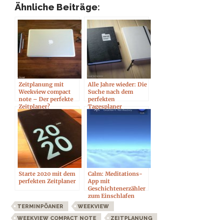
Ähnliche Beiträge:
Zeitplanung mit
Alle Jahre wieder: Die
Weekview compact
Suche nach dem
note – Der perfekte
perfekten
Zeitplaner?
Tagesplaner
Starte 2020 mit dem
Calm: Meditations-
perfekten Zeitplaner
App mit
Geschichtenerzähler
zum Einschlafen
TERMINPÖANER
WEEKVIEW
WEEKVIEW COMPACT NOTE
ZEITPLANUNG