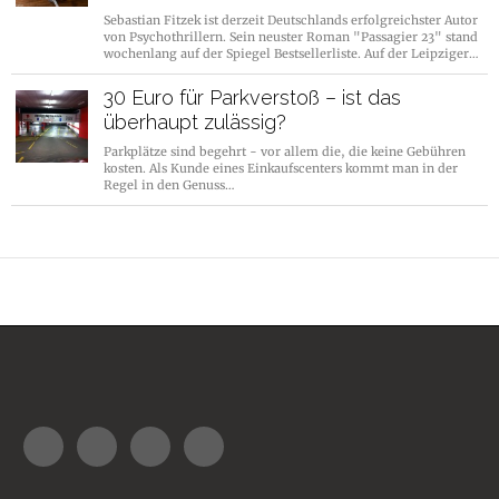
Sebastian Fitzek ist derzeit Deutschlands erfolgreichster Autor
von Psychothrillern. Sein neuster Roman "Passagier 23" stand
wochenlang auf der Spiegel Bestsellerliste. Auf der Leipziger…
30 Euro für Parkverstoß – ist das
überhaupt zulässig?
Parkplätze sind begehrt - vor allem die, die keine Gebühren
kosten. Als Kunde eines Einkaufscenters kommt man in der
Regel in den Genuss…