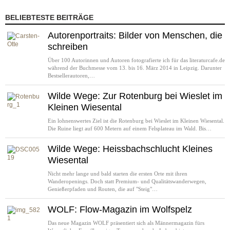
BELIEBTESTE BEITRÄGE
Autorenportraits: Bilder von Menschen, die
schreiben
Über 100 Autorinnen und Autoren fotografierte ich für das literaturcafe.de
während der Buchmesse vom 13. bis 16. März 2014 in Leipzig. Darunter
Bestsellerautoren,…
Wilde Wege: Zur Rotenburg bei Wieslet im
Kleinen Wiesental
Ein lohnenswertes Ziel ist die Rotenburg bei Wieslet im Kleinen Wiesental.
Die Ruine liegt auf 600 Metern auf einem Felsplateau im Wald. Bis…
Wilde Wege: Heissbachschlucht Kleines
Wiesental
Nicht mehr lange und bald starten die ersten Orte mit ihren
Wanderopenings. Doch statt Premium- und Qualitätswanderwegen,
Genießerpfaden und Routen, die auf "Steig"…
WOLF: Flow-Magazin im Wolfspelz
Das neue Magazin WOLF präsentiert sich als Männermagazin fürs