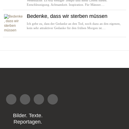
Wesentliche. Es will weniger Tempo und mehr Leben bieten.
Entschleunigung. Achtsamkeit. Inspiration. Für Männer.…
Bedenke, dass wir sterben müssen
Ich gebe zu, dass der Gedanke an den Tod, noch dazu an den eigenen,
kein sehr attraktiver Gedanke für den frühen Morgen ist.…
Bilder. Texte.
Reportagen.