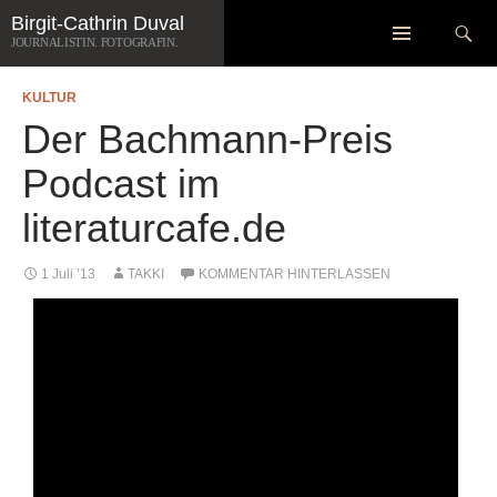
Zum
Suchen
Birgit-Cathrin Duval
Inhalt
JOURNALISTIN. FOTOGRAFIN.
springen
KULTUR
Der Bachmann-Preis
Podcast im
literaturcafe.de
1 Juli ’13
TAKKI
KOMMENTAR HINTERLASSEN