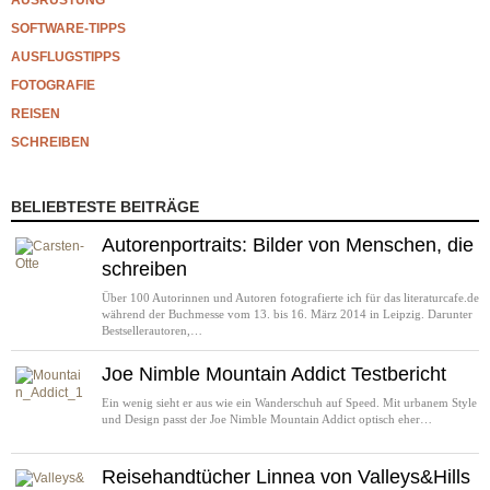
SOFTWARE-TIPPS
AUSFLUGSTIPPS
FOTOGRAFIE
REISEN
SCHREIBEN
BELIEBTESTE BEITRÄGE
Autorenportraits: Bilder von Menschen, die
schreiben
Über 100 Autorinnen und Autoren fotografierte ich für das literaturcafe.de
während der Buchmesse vom 13. bis 16. März 2014 in Leipzig. Darunter
Bestsellerautoren,…
Joe Nimble Mountain Addict Testbericht
Ein wenig sieht er aus wie ein Wanderschuh auf Speed. Mit urbanem Style
und Design passt der Joe Nimble Mountain Addict optisch eher…
Reisehandtücher Linnea von Valleys&Hills