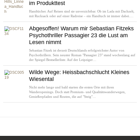
im Produkttest
Handtücher. Auf Reisen sind sie unverzichtbar. Ob im Lada mit Dachzelt,
mit Rucksack oder auf einer Radreise – ein Handtuch ist immer dabei.…
Abgesoffen! Warum mir Sebastian Fitzeks
Psychothriller Passagier 23 die Lust am
Lesen nimmt
Sebastian Fitzek ist derzeit Deutschlands erfolgreichster Autor von
Psychothrillern. Sein neuster Roman "Passagier 23" stand wochenlang auf
der Spiegel Bestsellerliste. Auf der Leipziger…
Wilde Wege: Heissbachschlucht Kleines
Wiesental
Nicht mehr lange und bald starten die ersten Orte mit ihren
Wanderopenings. Doch statt Premium- und Qualitätswanderwegen,
Genießerpfaden und Routen, die auf "Steig"…