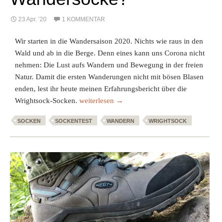
23 Apr. ’20
1 KOMMENTAR
Wir starten in die Wandersaison 2020. Nichts wie raus in den
Wald und ab in die Berge. Denn eines kann uns Corona nicht
nehmen: Die Lust aufs Wandern und Bewegung in der freien
Natur. Damit die ersten Wanderungen nicht mit bösen Blasen
enden, lest ihr heute meinen Erfahrungsbericht über die
Wrightsock im Test – die ultimative Wanders
Wrightsock-Socken.
weiterlesen
→
SOCKEN
SOCKENTEST
WANDERN
WRIGHTSOCK