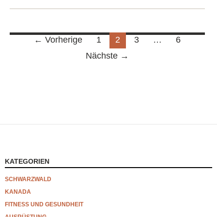
Beitragsnavigation
← Vorherige
1
2
3
…
6
Nächste →
KATEGORIEN
SCHWARZWALD
KANADA
FITNESS UND GESUNDHEIT
AUSRÜSTUNG