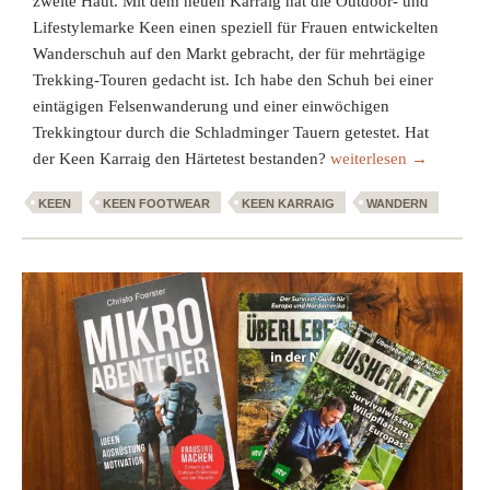
zweite Haut. Mit dem neuen Karraig hat die Outdoor- und
Lifestylemarke Keen einen speziell für Frauen entwickelten
Wanderschuh auf den Markt gebracht, der für mehrtägige
Trekking-Touren gedacht ist. Ich habe den Schuh bei einer
eintägigen Felsenwanderung und einer einwöchigen
Trekkingtour durch die Schladminger Tauern getestet. Hat
Für euch getestet: Der
der Keen Karraig den Härtetest bestanden?
weiterlesen
→
KEEN
KEEN FOOTWEAR
KEEN KARRAIG
WANDERN