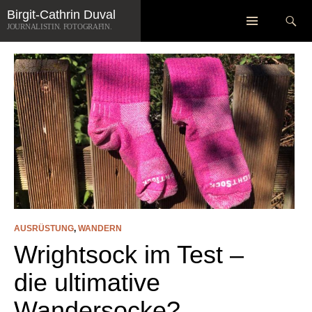
Zum
Suchen
Birgit-Cathrin Duval
ARCHIV DER KATEGORIE: AUSRÜSTUNG
Inhalt
JOURNALISTIN. FOTOGRAFIN.
springen
AUSRÜSTUNG
,
WANDERN
Wrightsock im Test –
die ultimative
Wandersocke?