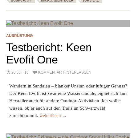
BUSHCRAFT
MIKROABENTEUER
SURVIVAL
AUSRÜSTUNG
Testbericht: Keen
Evofit One
20 Juli ’18
KOMMENTAR HINTERLASSEN
Wandern in Sandalen – blanker Unsinn oder luftiger Genuss?
Der Keen Evofit ist zwar eine Wassersandale, eignet sich laut
Hersteller auch für andere Outdoor-Aktivitäten. Ich wollte
wissen, ob er auch auf den Trails im Schwarzwald
Testbericht: Keen Evofit One
zurechtkommt.
weiterlesen
→