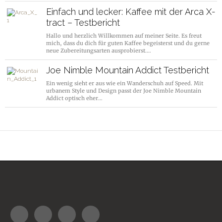
Einfach und lecker: Kaffee mit der Arca X-
tract – Testbericht
Hallo und herzlich Willkommen auf meiner Seite. Es freut
mich, dass du dich für guten Kaffee begeisterst und du gerne
neue Zubereitungsarten ausprobierst.…
Joe Nimble Mountain Addict Testbericht
Ein wenig sieht er aus wie ein Wanderschuh auf Speed. Mit
urbanem Style und Design passt der Joe Nimble Mountain
Addict optisch eher…