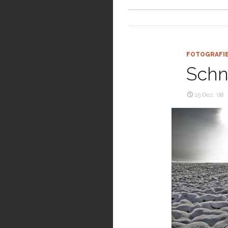
FOTOGRAFI
Schn
15 Dez. ’08