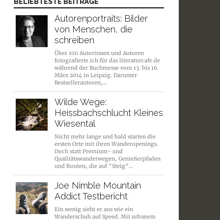
BELIEBTESTE BEITRÄGE
Autorenportraits: Bilder
von Menschen, die
schreiben
Über 100 Autorinnen und Autoren
fotografierte ich für das literaturcafe.de
während der Buchmesse vom 13. bis 16.
März 2014 in Leipzig. Darunter
Bestsellerautoren,…
Wilde Wege:
Heissbachschlucht Kleines
Wiesental
Nicht mehr lange und bald starten die
ersten Orte mit ihren Wanderopenings.
Doch statt Premium- und
Qualitätswanderwegen, Genießerpfaden
und Routen, die auf "Steig"…
Joe Nimble Mountain
Addict Testbericht
Ein wenig sieht er aus wie ein
Wanderschuh auf Speed. Mit urbanem