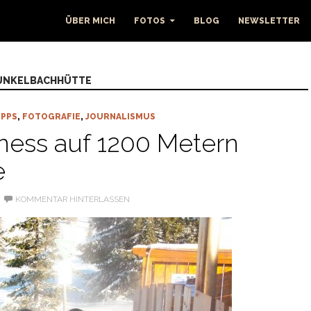
ÜBER MICH
FOTOS
BLOG
NEWSLETTER
RUNKELBACHHÜTTE
IPPS
,
FOTOGRAFIE
,
JOURNALISMUS
ness auf 1200 Metern
e
KOMMENTAR HINTERLASSEN