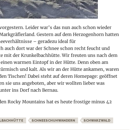
vorgestern. Leider war’s das nun auch schon wieder
 Markgräflerland. Gestern auf dem Herzogenhorn hatten
everhältnisse – geradezu ideal für
 auch dort war der Schnee schon recht feucht und
te mit der Krunkelbachhütte. Wir freuten uns nach dem
uf einen warmen Eintopf in der Hütte. Denn oben am
stürmisch und kalt. Als wir an der Hütte ankamen, waren
 den Tischen! Dabei steht auf deren Homepage: geöffnet
en sie uns angeboten, aber wir wollten lieber was
unter ins Dorf nach Bernau.
 den Rocky Mountains hat es heute frostige minus 42
LBACHHÜTTE
SCHNEESCHUHWANDERN
SCHWARZWALD