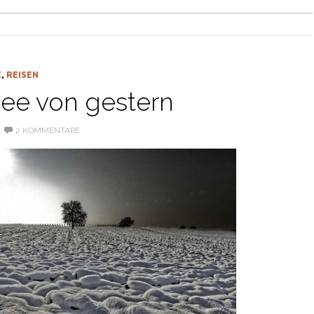
E
,
REISEN
ee von gestern
2 KOMMENTARE