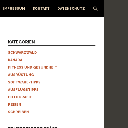
IMPRESSUM
KONTAKT
DATENSCHUTZ
KATEGORIEN
SCHWARZWALD
KANADA
FITNESS UND GESUNDHEIT
AUSRÜSTUNG
SOFTWARE-TIPPS
AUSFLUGSTIPPS
FOTOGRAFIE
REISEN
SCHREIBEN