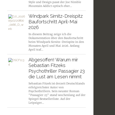
Style und Design passt der Joe Nimble
Mountain Addict optisch eher…
Windpark Sirnitz-Dreispitz
Baufortschritt April-Mai
2026
In diesem Beitrag zeige ich die
Dokumentation über den Baufortschritt
beim Windpark Sirnitz-Dreispitz in den
Monaten April und Mai 2026. Anfang
April traf…
Abgesoffen! Warum mir
Sebastian Fitzeks
Psychothriller Passagier 23
die Lust am Lesen nimmt
Sebastian Fitzek ist derzeit Deutschlands
erfolgreichster Autor von
Psychothrillern. Sein neuster Roman
"Passagier 23" stand wochenlang auf der
Spiegel Bestsellerliste. Auf der
Leipziger…