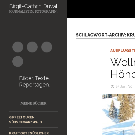
Suchen
Birgit-Cathrin Duval
JOURNALISTIN. FOTOGRAFIN.
Zum
Inhalt
springen
SCHLAGWORT-ARCHIV: K
AUSFLUGST
Well
Höh
Bilder. Texte.
Reportagen.
25 Jan. ’10
MEINE BÜCHER
GIPFELTOUREN
SÜDSCHWARZWALD
KRAFTORTE SÜDLICHER