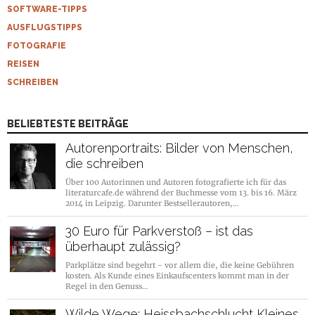
SOFTWARE-TIPPS
AUSFLUGSTIPPS
FOTOGRAFIE
REISEN
SCHREIBEN
BELIEBTESTE BEITRÄGE
Autorenportraits: Bilder von Menschen,
die schreiben
Über 100 Autorinnen und Autoren fotografierte ich für das
literaturcafe.de während der Buchmesse vom 13. bis 16. März
2014 in Leipzig. Darunter Bestsellerautoren,…
30 Euro für Parkverstoß – ist das
überhaupt zulässig?
Parkplätze sind begehrt - vor allem die, die keine Gebühren
kosten. Als Kunde eines Einkaufscenters kommt man in der
Regel in den Genuss…
Wilde Wege: Heissbachschlucht Kleines