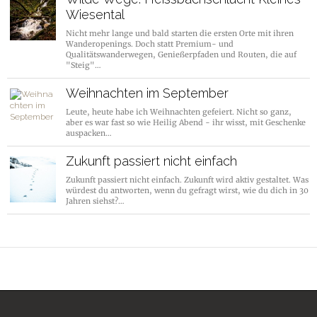
Wiesental
Nicht mehr lange und bald starten die ersten Orte mit ihren
Wanderopenings. Doch statt Premium- und
Qualitätswanderwegen, Genießerpfaden und Routen, die auf
"Steig"…
Weihnachten im September
Leute, heute habe ich Weihnachten gefeiert. Nicht so ganz,
aber es war fast so wie Heilig Abend - ihr wisst, mit Geschenke
auspacken…
Zukunft passiert nicht einfach
Zukunft passiert nicht einfach. Zukunft wird aktiv gestaltet. Was
würdest du antworten, wenn du gefragt wirst, wie du dich in 30
Jahren siehst?…