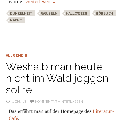
Hörbuch zu Halloween
wurde.
weiterlesen
→
DUNKELHEIT
GRUSELN
HALLOWEEN
HÖRBUCH
NACHT
ALLGEMEIN
Weshalb man heute
nicht im Wald joggen
sollte…
31 Okt. ’08
KOMMENTAR HINTERLASSEN
Das erfährt man auf der Homepage des
Literatur-
Café
.