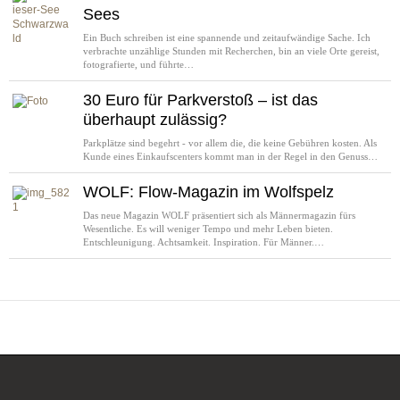
Sees
Ein Buch schreiben ist eine spannende und zeitaufwändige Sache. Ich
verbrachte unzählige Stunden mit Recherchen, bin an viele Orte gereist,
fotografierte, und führte…
30 Euro für Parkverstoß – ist das
überhaupt zulässig?
Parkplätze sind begehrt - vor allem die, die keine Gebühren kosten. Als
Kunde eines Einkaufscenters kommt man in der Regel in den Genuss…
WOLF: Flow-Magazin im Wolfspelz
Das neue Magazin WOLF präsentiert sich als Männermagazin fürs
Wesentliche. Es will weniger Tempo und mehr Leben bieten.
Entschleunigung. Achtsamkeit. Inspiration. Für Männer.…