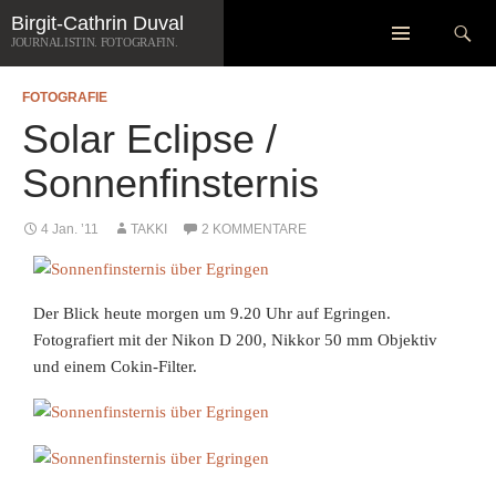
Zum
Suchen
Birgit-Cathrin Duval
Inhalt
JOURNALISTIN. FOTOGRAFIN.
springen
FOTOGRAFIE
Solar Eclipse /
Sonnenfinsternis
4 Jan. ’11
TAKKI
2 KOMMENTARE
Der Blick heute morgen um 9.20 Uhr auf Egringen.
Fotografiert mit der Nikon D 200, Nikkor 50 mm Objektiv
und einem Cokin-Filter.