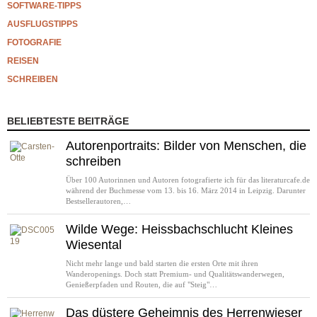
SOFTWARE-TIPPS
AUSFLUGSTIPPS
FOTOGRAFIE
REISEN
SCHREIBEN
BELIEBTESTE BEITRÄGE
Autorenportraits: Bilder von Menschen, die
schreiben
Über 100 Autorinnen und Autoren fotografierte ich für das literaturcafe.de
während der Buchmesse vom 13. bis 16. März 2014 in Leipzig. Darunter
Bestsellerautoren,…
Wilde Wege: Heissbachschlucht Kleines
Wiesental
Nicht mehr lange und bald starten die ersten Orte mit ihren
Wanderopenings. Doch statt Premium- und Qualitätswanderwegen,
Genießerpfaden und Routen, die auf "Steig"…
Das düstere Geheimnis des Herrenwieser