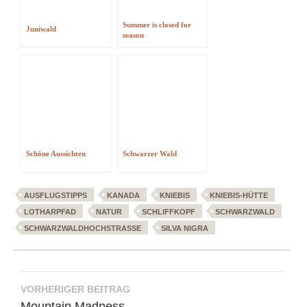
Summer is closed for
Juniwald
season
Schöne Aussichten
Schwarzer Wald
AUSFLUGSTIPPS
KANADA
KNIEBIS
KNIEBIS-HÜTTE
LOTHARPFAD
NATUR
SCHLIFFKOPF
SCHWARZWALD
SCHWARZWALDHOCHSTRASSE
SILVA NIGRA
Beitragsnavigation
VORHERIGER BEITRAG
Mountain Madness