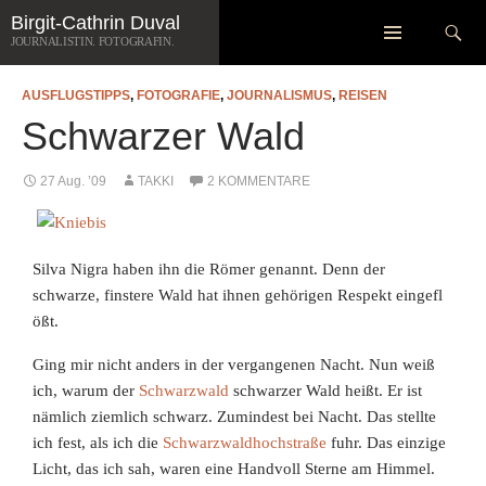
Zum
Suchen
Birgit-Cathrin Duval
Inhalt
JOURNALISTIN. FOTOGRAFIN.
springen
AUSFLUGSTIPPS
,
FOTOGRAFIE
,
JOURNALISMUS
,
REISEN
Schwarzer Wald
27 Aug. ’09
TAKKI
2 KOMMENTARE
Silva Nigra haben ihn die Römer genannt. Denn der
schwarze, finstere Wald hat ihnen gehörigen Respekt eingefl
ößt.
Ging
mir nicht anders in der vergangenen Nacht. Nun weiß
ich, warum der
Schwarzwald
schwarzer Wald heißt. Er ist
nämlich ziemlich schwarz. Zumindest bei Nacht. Das stellte
ich fest, als ich die
Schwarzwaldhochstraße
fuhr. Das einzige
Licht, das ich sah, waren eine Handvoll Sterne am Himmel.