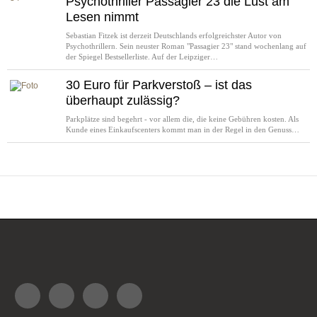
Psychothriller Passagier 23 die Lust am
Lesen nimmt
Sebastian Fitzek ist derzeit Deutschlands erfolgreichster Autor von
Psychothrillern. Sein neuster Roman "Passagier 23" stand wochenlang auf
der Spiegel Bestsellerliste. Auf der Leipziger…
30 Euro für Parkverstoß – ist das
überhaupt zulässig?
Parkplätze sind begehrt - vor allem die, die keine Gebühren kosten. Als
Kunde eines Einkaufscenters kommt man in der Regel in den Genuss…