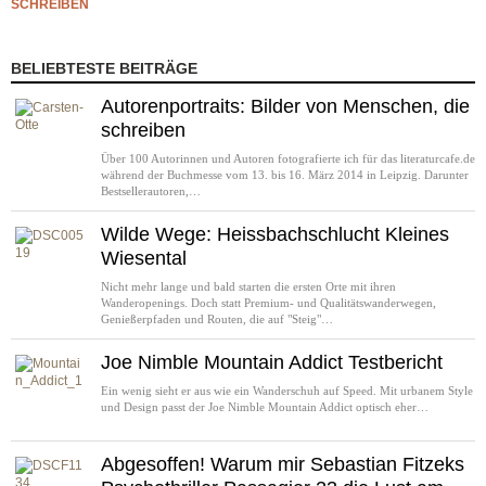
SCHREIBEN
BELIEBTESTE BEITRÄGE
Autorenportraits: Bilder von Menschen, die
schreiben
Über 100 Autorinnen und Autoren fotografierte ich für das literaturcafe.de
während der Buchmesse vom 13. bis 16. März 2014 in Leipzig. Darunter
Bestsellerautoren,…
Wilde Wege: Heissbachschlucht Kleines
Wiesental
Nicht mehr lange und bald starten die ersten Orte mit ihren
Wanderopenings. Doch statt Premium- und Qualitätswanderwegen,
Genießerpfaden und Routen, die auf "Steig"…
Joe Nimble Mountain Addict Testbericht
Ein wenig sieht er aus wie ein Wanderschuh auf Speed. Mit urbanem Style
und Design passt der Joe Nimble Mountain Addict optisch eher…
Abgesoffen! Warum mir Sebastian Fitzeks