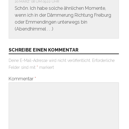
20 MÄRZ ’08 UM 09:22 UHR
Schön. Ich habe solche ähnlichen Momente,
wenn ich in der Dämmerung Richtung Freiburg
oder Emmendingen unterwegs bin
(Abendhimmel . . .)
SCHREIBE EINEN KOMMENTAR
Deine E-Mail-Adresse wird nicht veröffentlicht.
Erforderliche
Felder sind mit
*
markiert
Kommentar
*