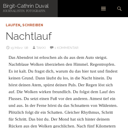
Zum
Suchen
Birgit-Cathrin Duval
Inhalt
JOURNALISTIN. FOTOGRAFIN.
springen
LAUFEN
,
SCHREIBEN
Nachtlauf
19 März ’08
TAKKI
1 KOMMENTAR
Das Abendrot ist erloschen als du aus dem Auto steigst.
Nachtblaue Wolken überziehen den Himmel. Regentropfen.
Es ist kalt. Du fragst dich, warum du das hier tust und findest
keinen Grund. Dann läufst du los, in die Nacht hinein. Du
hörst deinen Atem, spürst deinen Puls. Der Regen löst sich
auf. Die Wolken wirken freundlich. Du folgst dem Lauf des
Flusses. Du setzt einen Fuß vor den anderen. Atmest tief ein
und aus. In der Ferne hörst du das Schnattern von Wildenten.
Plötzlich folgt dir ein Schatten. Gleicher
Rhythmus, Schritt
für Schritt. Das bist du. Der Mond hat sich hinter deinem
Rücken aus den Wolken geschlichen. Nach fünf Kilometern