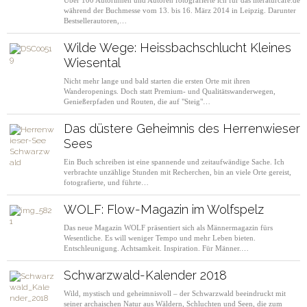
Über 100 Autorinnen und Autoren fotografierte ich für das literaturcafe.de
während der Buchmesse vom 13. bis 16. März 2014 in Leipzig. Darunter
Bestsellerautoren,…
Wilde Wege: Heissbachschlucht Kleines
Wiesental
Nicht mehr lange und bald starten die ersten Orte mit ihren
Wanderopenings. Doch statt Premium- und Qualitätswanderwegen,
Genießerpfaden und Routen, die auf "Steig"…
Das düstere Geheimnis des Herrenwieser
Sees
Ein Buch schreiben ist eine spannende und zeitaufwändige Sache. Ich
verbrachte unzählige Stunden mit Recherchen, bin an viele Orte gereist,
fotografierte, und führte…
WOLF: Flow-Magazin im Wolfspelz
Das neue Magazin WOLF präsentiert sich als Männermagazin fürs
Wesentliche. Es will weniger Tempo und mehr Leben bieten.
Entschleunigung. Achtsamkeit. Inspiration. Für Männer.…
Schwarzwald-Kalender 2018
Wild, mystisch und geheimnisvoll – der Schwarzwald beeindruckt mit
seiner archaischen Natur aus Wäldern, Schluchten und Seen, die zum