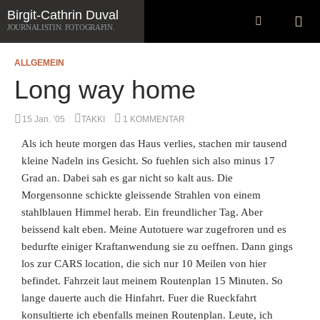
Zum
Suchen
Birgit-Cathrin Duval
Inhalt
JOURNALISTIN. FOTOGRAFIN.
springen
ALLGEMEIN
Long way home
15 Jan. ’05
TAKKI
1 KOMMENTAR
Als ich heute morgen das Haus verlies, stachen mir tausend
kleine Nadeln ins Gesicht. So fuehlen sich also minus 17
Grad an. Dabei sah es gar nicht so kalt aus. Die
Morgensonne schickte gleissende Strahlen von einem
stahlblauen Himmel herab. Ein freundlicher Tag. Aber
beissend kalt eben. Meine Autotuere war zugefroren und es
bedurfte einiger Kraftanwendung
sie zu oeffnen. Dann gings
los zur CARS location, die sich nur 10 Meilen von hier
befindet. Fahrzeit laut meinem Routenplan 15 Minuten. So
lange dauerte auch die Hinfahrt. Fuer die Rueckfahrt
konsultierte ich ebenfalls meinen Routenplan. Leute, ich