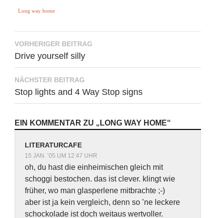
Long way home
Beitragsnavigation
VORHERIGER BEITRAG
Drive yourself silly
NÄCHSTER BEITRAG
Stop lights and 4 Way Stop signs
EIN KOMMENTAR ZU „LONG WAY HOME“
LITERATURCAFE
15 JAN. ’05 UM 12:47 UHR
oh, du hast die einheimischen gleich mit
schoggi bestochen. das ist clever. klingt wie
früher, wo man glasperlene mitbrachte ;-)
aber ist ja kein vergleich, denn so ’ne leckere
schockolade ist doch weitaus wertvoller.