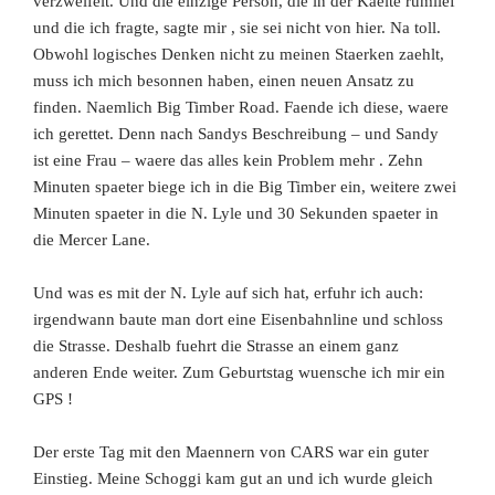
verzweifelt. Und die einzige Person, die in der Kaelte rumlief
und die ich fragte, sagte mir , sie sei nicht von hier. Na toll.
Obwohl logisches Denken nicht zu meinen Staerken zaehlt,
muss ich mich besonnen haben, einen neuen Ansatz zu
finden. Naemlich Big Timber Road. Faende ich diese, waere
ich gerettet. Denn nach Sandys Beschreibung – und Sandy
ist eine Frau – waere das alles kein
Problem mehr
. Zehn
Minuten spaeter biege ich in die Big Timber ein, weitere zwei
Minuten spaeter in die N. Lyle und 30 Sekunden spaeter in
die Mercer Lane.
Und was es mit der N. Lyle auf sich hat, erfuhr ich auch:
irgendwann baute man dort eine Eisenbahnline und schloss
die Strasse. Deshalb fuehrt die Strasse an einem ganz
anderen Ende weiter. Zum Geburtstag wuensche ich mir ein
GPS !
Der erste Tag mit den Maennern von CARS war ein guter
Einstieg. Meine Schoggi kam gut an und ich wurde gleich