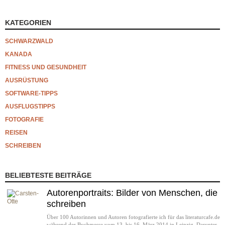
KATEGORIEN
SCHWARZWALD
KANADA
FITNESS UND GESUNDHEIT
AUSRÜSTUNG
SOFTWARE-TIPPS
AUSFLUGSTIPPS
FOTOGRAFIE
REISEN
SCHREIBEN
BELIEBTESTE BEITRÄGE
Autorenportraits: Bilder von Menschen, die
schreiben
Über 100 Autorinnen und Autoren fotografierte ich für das literaturcafe.de
während der Buchmesse vom 13. bis 16. März 2014 in Leipzig. Darunter