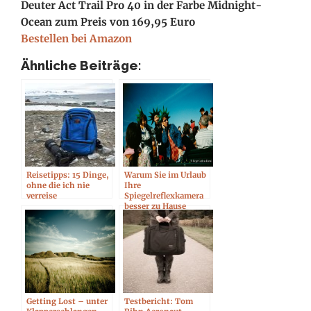
Deuter Act Trail Pro 40 in der Farbe Midnight-
Ocean zum Preis von 169,95 Euro
Bestellen bei Amazon
Ähnliche Beiträge:
Reisetipps: 15 Dinge,
Warum Sie im Urlaub
ohne die ich nie
Ihre
verreise
Spiegelreflexkamera
besser zu Hause
lassen
Getting Lost – unter
Testbericht: Tom