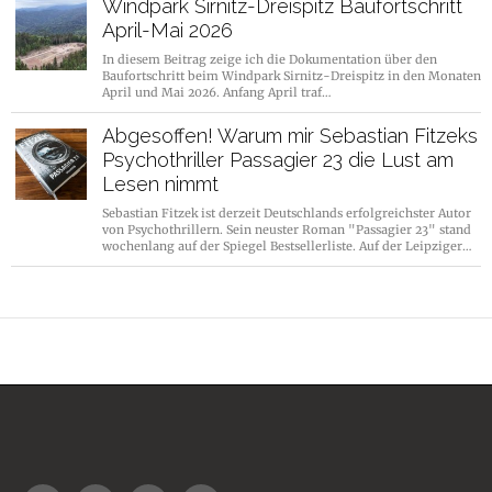
Windpark Sirnitz-Dreispitz Baufortschritt
April-Mai 2026
In diesem Beitrag zeige ich die Dokumentation über den
Baufortschritt beim Windpark Sirnitz-Dreispitz in den Monaten
April und Mai 2026. Anfang April traf…
Abgesoffen! Warum mir Sebastian Fitzeks
Psychothriller Passagier 23 die Lust am
Lesen nimmt
Sebastian Fitzek ist derzeit Deutschlands erfolgreichster Autor
von Psychothrillern. Sein neuster Roman "Passagier 23" stand
wochenlang auf der Spiegel Bestsellerliste. Auf der Leipziger…