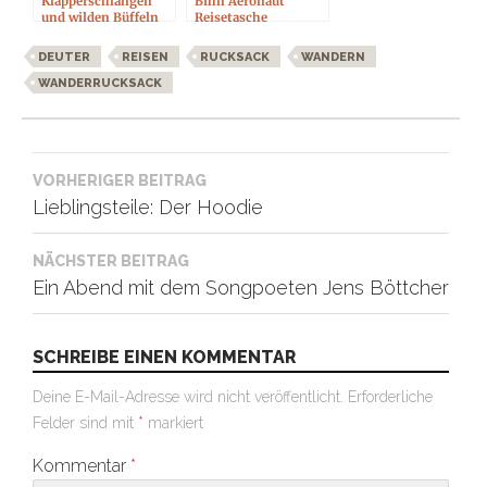
Klapperschlangen
Bihn Aeronaut
und wilden Büffeln
Reisetasche
DEUTER
REISEN
RUCKSACK
WANDERN
WANDERRUCKSACK
Beitragsnavigation
VORHERIGER BEITRAG
Lieblingsteile: Der Hoodie
NÄCHSTER BEITRAG
Ein Abend mit dem Songpoeten Jens Böttcher
SCHREIBE EINEN KOMMENTAR
Deine E-Mail-Adresse wird nicht veröffentlicht.
Erforderliche
Felder sind mit
*
markiert
Kommentar
*