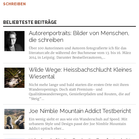
SCHREIBEN
BELIEBTESTE BEITRÄGE
Autorenportraits: Bilder von Menschen,
die schreiben
Über 100 Autorinnen und Autoren fotografierte ich für das
literaturcafe.de während der Buchmesse vom 13. bis 16. März
2014 in Leipzig. Darunter Bestsellerautoren,…
Wilde Wege: Heissbachschlucht Kleines
Wiesental
Nicht mehr lange und bald starten die ersten Orte mit ihren
Wanderopenings. Doch statt Premium- und
Qualitätswanderwegen, Genießerpfaden und Routen, die auf
"Steig"…
Joe Nimble Mountain Addict Testbericht
Ein wenig sieht er aus wie ein Wanderschuh auf Speed. Mit
urbanem Style und Design passt der Joe Nimble Mountain
Addict optisch eher…