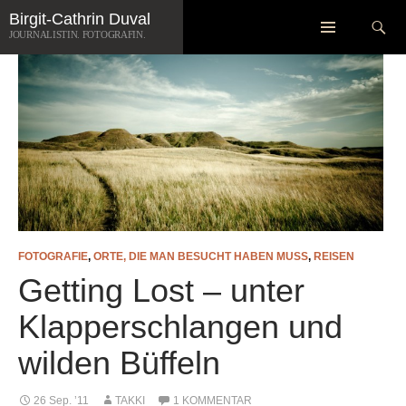
Zum
Suchen
Birgit-Cathrin Duval
Inhalt
JOURNALISTIN. FOTOGRAFIN.
springen
FOTOGRAFIE
,
ORTE, DIE MAN BESUCHT HABEN MUSS
,
REISEN
Getting Lost – unter
Klapperschlangen und
wilden Büffeln
26 Sep. ’11
TAKKI
1 KOMMENTAR