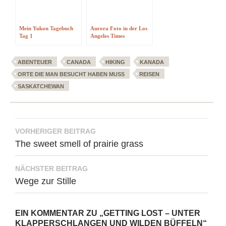
Mein Yukon Tagebuch
Aurora Foto in der Los
Tag 1
Angeles Times
ABENTEUER
CANADA
HIKING
KANADA
ORTE DIE MAN BESUCHT HABEN MUSS
REISEN
SASKATCHEWAN
Beitragsnavigation
VORHERIGER BEITRAG
The sweet smell of prairie grass
NÄCHSTER BEITRAG
Wege zur Stille
EIN KOMMENTAR ZU „GETTING LOST – UNTER
KLAPPERSCHLANGEN UND WILDEN BÜFFELN“