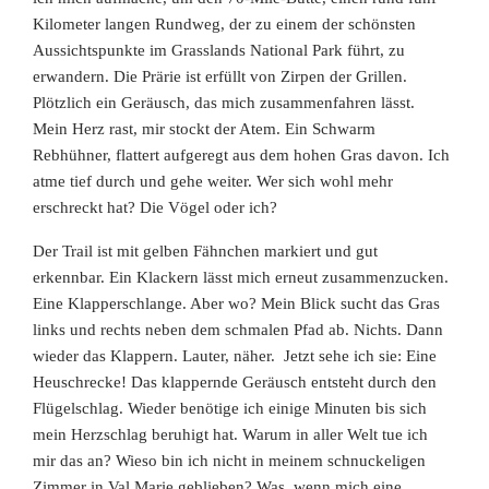
Kilometer langen Rundweg, der zu einem der schönsten
Aussichtspunkte im Grasslands National Park führt, zu
erwandern. Die Prärie ist erfüllt von Zirpen der Grillen.
Plötzlich ein Geräusch, das mich zusammenfahren lässt.
Mein Herz rast, mir stockt der Atem. Ein Schwarm
Rebhühner, flattert aufgeregt aus dem hohen Gras davon. Ich
atme tief durch und gehe weiter. Wer sich wohl
mehr
erschreckt hat? Die Vögel oder ich?
Der Trail ist mit gelben Fähnchen markiert und gut
erkennbar. Ein Klackern lässt mich erneut zusammenzucken.
Eine Klapperschlange. Aber wo? Mein Blick sucht das Gras
links und rechts neben dem schmalen Pfad ab. Nichts. Dann
wieder das Klappern. Lauter, näher. Jetzt sehe ich sie: Eine
Heuschrecke! Das klappernde Geräusch entsteht durch den
Flügelschlag. Wieder benötige ich einige Minuten bis sich
mein Herzschlag beruhigt hat. Warum in aller Welt tue ich
mir das an? Wieso bin ich nicht in meinem schnuckeligen
Zimmer in Val Marie geblieben? Was, wenn mich eine