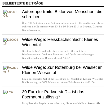
BELIEBTESTE BEITRÄGE
Autorenportraits: Bilder von Menschen, die
schreiben
Über 100 Autorinnen und Autoren fotografierte ich für das literaturcafe.de
während der Buchmesse vom 13. bis 16. März 2014 in Leipzig. Darunter
Bestsellerautoren,…
Wilde Wege: Heissbachschlucht Kleines
Wiesental
Nicht mehr lange und bald starten die ersten Orte mit ihren
Wanderopenings. Doch statt Premium- und Qualitätswanderwegen,
Genießerpfaden und Routen, die auf "Steig"…
Wilde Wege: Zur Rotenburg bei Wieslet im
Kleinen Wiesental
Ein lohnenswertes Ziel ist die Rotenburg bei Wieslet im Kleinen Wiesental.
Die Ruine liegt auf 600 Metern auf einem Felsplateau im Wald. Bis…
30 Euro für Parkverstoß – ist das
überhaupt zulässig?
Parkplätze sind begehrt - vor allem die, die keine Gebühren kosten. Als