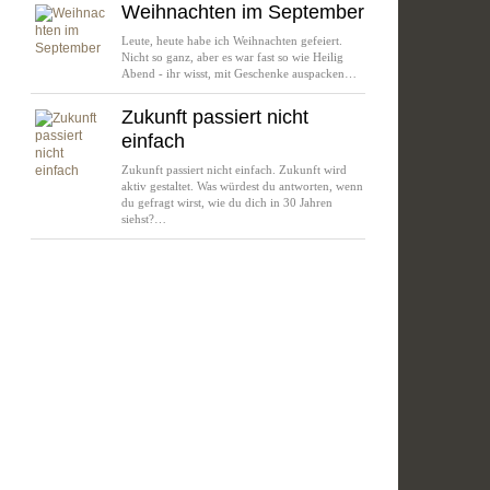
Weihnachten im September
Leute, heute habe ich Weihnachten gefeiert.
Nicht so ganz, aber es war fast so wie Heilig
Abend - ihr wisst, mit Geschenke auspacken…
Zukunft passiert nicht
einfach
Zukunft passiert nicht einfach. Zukunft wird
aktiv gestaltet. Was würdest du antworten, wenn
du gefragt wirst, wie du dich in 30 Jahren
siehst?…