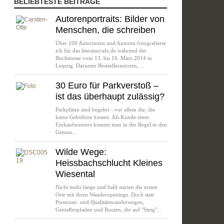
BELIEBTESTE BEITRÄGE
Autorenportraits: Bilder von
Menschen, die schreiben
Über 100 Autorinnen und Autoren fotografierte
ich für das literaturcafe.de während der
Buchmesse vom 13. bis 16. März 2014 in
Leipzig. Darunter Bestsellerautoren,…
30 Euro für Parkverstoß –
ist das überhaupt zulässig?
Parkplätze sind begehrt - vor allem die, die
keine Gebühren kosten. Als Kunde eines
Einkaufscenters kommt man in der Regel in den
Genuss…
Wilde Wege:
Heissbachschlucht Kleines
Wiesental
Nicht mehr lange und bald starten die ersten
Orte mit ihren Wanderopenings. Doch statt
Premium- und Qualitätswanderwegen,
Genießerpfaden und Routen, die auf "Steig"…