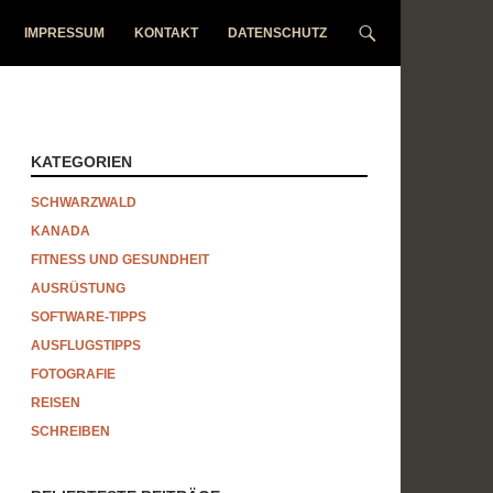
IMPRESSUM
KONTAKT
DATENSCHUTZ
KATEGORIEN
SCHWARZWALD
KANADA
FITNESS UND GESUNDHEIT
AUSRÜSTUNG
SOFTWARE-TIPPS
AUSFLUGSTIPPS
FOTOGRAFIE
REISEN
SCHREIBEN