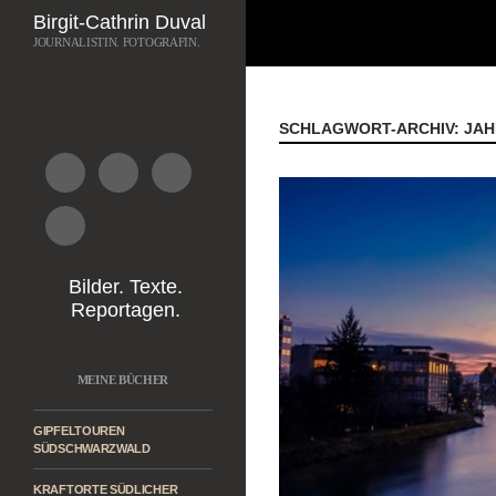
Suchen
Birgit-Cathrin Duval
JOURNALISTIN. FOTOGRAFIN.
Zum
Inhalt
springen
SCHLAGWORT-ARCHIV: JAH
Bilder. Texte.
Reportagen.
MEINE BÜCHER
GIPFELTOUREN
SÜDSCHWARZWALD
KRAFTORTE SÜDLICHER