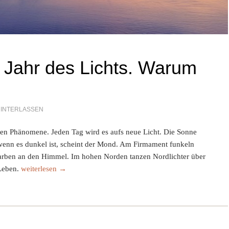
s Jahr des Lichts. Warum
INTERLASSEN
rsten Phänomene. Jeden Tag wird es aufs neue Licht. Die Sonne
, wenn es dunkel ist, scheint der Mond. Am Firmament funkeln
arben an den Himmel. Im hohen Norden tanzen Nordlichter über
2015 ist das Jahr des Lichts. Warum eigentlich?
Leben.
weiterlesen
→