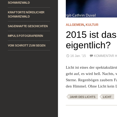
SCHWARZWALD
KRAFTORTE NÖRDLICHER
SCHWARZWALD
ALLGEMEIN
,
KULTUR
SAGENHAFTE GESCHICHTEN
2015 ist da
IMPULS FOTOGRAFIEREN
eigentlich?
VOM SCHROTT ZUM SEGEN
16 Jan. ’15
KOMMENTAR H
Licht ist eines der spektakulä
geht auf, es wird hell. Nachts
Sterne. Regenbögen zaubern F
den Himmel. Ohne Licht kein 
JAHR DES LICHTS
LICHT