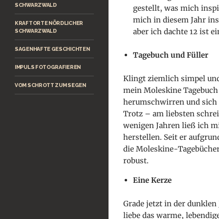
SCHWARZWALD
gestellt, was mich insp
mich in diesem Jahr insp
KRAFTORTE NÖRDLICHER
aber ich dachte 12 ist e
SCHWARZWALD
SAGENHAFTE GESCHICHTEN
Tagebuch und Füller
IMPULS FOTOGRAFIEREN
Klingt ziemlich simpel un
VOM SCHROTT ZUM SEGEN
mein Moleskine Tagebuch 
herumschwirren und sich in
Trotz – am liebsten schreib
wenigen Jahren ließ ich 
herstellen. Seit er aufgru
die Moleskine-Tagebücher
robust.
Eine Kerze
Grade jetzt
in der dunklen 
liebe das warme, lebendige