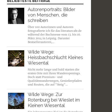
BELIEBTESTE BEITRÄGE
Autorenportraits: Bilder
von Menschen, die
schreiben
Über 100 Autorinnen und Autoren
fotografierte ich für das literaturcafe.de
während der Buchmesse vom 13. bis 16.
März 2014 in Leipzig. Darunter
Bestsellerautoren,…
Wilde Wege:
Heissbachschlucht Kleines
Wiesental
Nicht mehr lange und bald starten die
ersten Orte mit ihren Wanderopenings.
Doch statt Premium- und
Qualitätswanderwegen, Genießerpfaden
und Routen, die auf "Steig"…
Wilde Wege: Zur
Rotenburg bei Wieslet im
Kleinen Wiesental