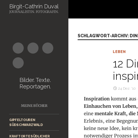
Suchen
Birgit-Cathrin Duval
JOURNALISTIN. FOTOGRAFIN.
Zum
Inhalt
springen
SCHLAGWORT-ARCHIV: DING
LEBEN
12 D
inspi
Bilder. Texte.
Reportagen.
24 Dez. ’10
Inspiration
kommt aus d
Einhauchen von Leben, 
MEINE BÜCHER
eine
mentale Kraft, die
GIPFELTOUREN
Erlebnis, eine Begegnu
SÜDSCHWARZWALD
keine neue Idee, kein kr
notwendiger Prozess im 
KRAFTORTE SÜDLICHER