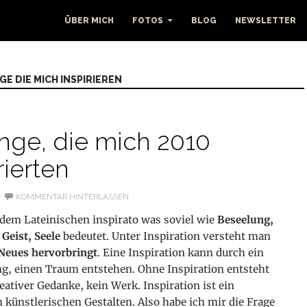
ÜBER MICH
FOTOS
BLOG
NEWSLETTER
E DIE MICH INSPIRIEREN
inge, die mich 2010
rierten
KOMMENTAR HINTERLASSEN
em Lateinischen inspirato was soviel wie
Beseelung,
Geist, Seele
bedeutet. Unter Inspiration versteht man
 Neues hervorbringt
. Eine Inspiration kann durch ein
ng, einen Traum entstehen. Ohne Inspiration entsteht
eativer Gedanke, kein Werk. Inspiration ist ein
künstlerischen Gestalten. Also habe ich mir die Frage