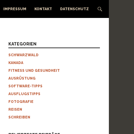
IMPRESSUM
KONTAKT
DATENSCHUTZ
KATEGORIEN
SCHWARZWALD
KANADA
FITNESS UND GESUNDHEIT
AUSRÜSTUNG
SOFTWARE-TIPPS
AUSFLUGSTIPPS
FOTOGRAFIE
REISEN
SCHREIBEN