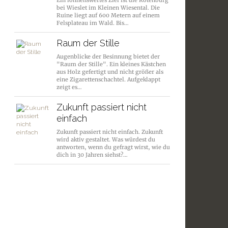
Ein lohnenswertes Ziel ist die Rotenburg
bei Wieslet im Kleinen Wiesental. Die
Ruine liegt auf 600 Metern auf einem
Felsplateau im Wald. Bis…
Raum der Stille
Augenblicke der Besinnung bietet der
"Raum der Stille". Ein kleines Kästchen
aus Holz gefertigt und nicht größer als
eine Zigarettenschachtel. Aufgeklappt
zeigt es…
Zukunft passiert nicht
einfach
Zukunft passiert nicht einfach. Zukunft
wird aktiv gestaltet. Was würdest du
antworten, wenn du gefragt wirst, wie du
dich in 30 Jahren siehst?…