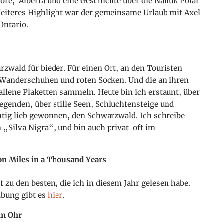
ore, Alberta und eine Geschichte über die Nanuk Polar
eiteres Highlight war der gemeinsame Urlaub mit Axel
Ontario.
rzwald für bieder. Für einen Ort, an den Touristen
n Wanderschuhen und roten Socken. Und die an ihren
allene Plaketten sammeln. Heute bin ich erstaunt, über
genden, über stille Seen, Schluchtensteige und
htig lieb gewonnen, den Schwarzwald. Ich schreibe
 „Silva Nigra“, und bin auch privat oft im
on Miles in a Thousand Years
 zu den besten, die ich in diesem Jahr gelesen habe.
ibung gibt es
hier
.
im Ohr