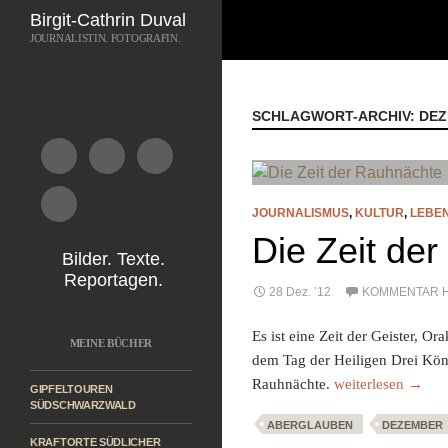
Suchen
Birgit-Cathrin Duval
JOURNALISTIN. FOTOGRAFIN.
Zum
Inhalt
springen
SCHLAGWORT-ARCHIV: DE
JOURNALISMUS
,
KULTUR
,
LEBE
Die Zeit de
Bilder. Texte.
Reportagen.
28 Dez. ’12
KOMMENTAR 
Es ist eine Zeit der Geister, 
MEINE BÜCHER
dem Tag der Heiligen Drei Köni
Die Zeit der Rauh
Rauhnächte.
weiterlesen
→
GIPFELTOUREN
SÜDSCHWARZWALD
ABERGLAUBEN
DEZEMBER
KRAFTORTE SÜDLICHER