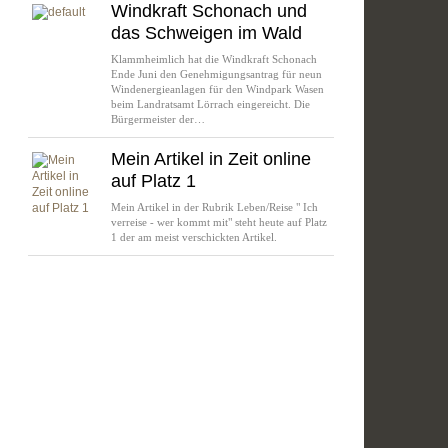
Windkraft Schonach und
das Schweigen im Wald
Klammheimlich hat die Windkraft Schonach
Ende Juni den Genehmigungsantrag für neun
Windenergieanlagen für den Windpark Wasen
beim Landratsamt Lörrach eingereicht. Die
Bürgermeister der…
Mein Artikel in Zeit online
auf Platz 1
Mein Artikel in der Rubrik Leben/Reise " Ich
verreise - wer kommt mit" steht heute auf Platz
1 der am meist verschickten Artikel.