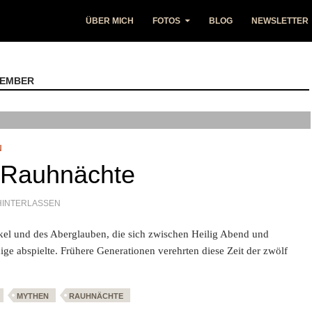
ÜBER MICH
FOTOS
BLOG
NEWSLETTER
ZEMBER
N
r Rauhnächte
HINTERLASSEN
Orakel und des Aberglauben, die sich zwischen Heilig Abend und
ge abspielte. Frühere Generationen verehrten diese Zeit der zwölf
nächte
MYTHEN
RAUHNÄCHTE