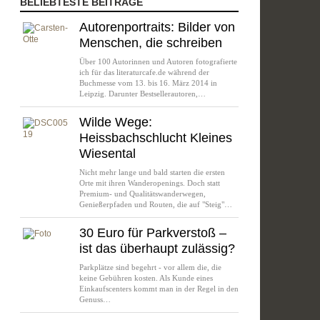
BELIEBTESTE BEITRÄGE
Autorenportraits: Bilder von
Menschen, die schreiben
Über 100 Autorinnen und Autoren fotografierte
ich für das literaturcafe.de während der
Buchmesse vom 13. bis 16. März 2014 in
Leipzig. Darunter Bestsellerautoren,…
Wilde Wege:
Heissbachschlucht Kleines
Wiesental
Nicht mehr lange und bald starten die ersten
Orte mit ihren Wanderopenings. Doch statt
Premium- und Qualitätswanderwegen,
Genießerpfaden und Routen, die auf "Steig"…
30 Euro für Parkverstoß –
ist das überhaupt zulässig?
Parkplätze sind begehrt - vor allem die, die
keine Gebühren kosten. Als Kunde eines
Einkaufscenters kommt man in der Regel in den
Genuss…