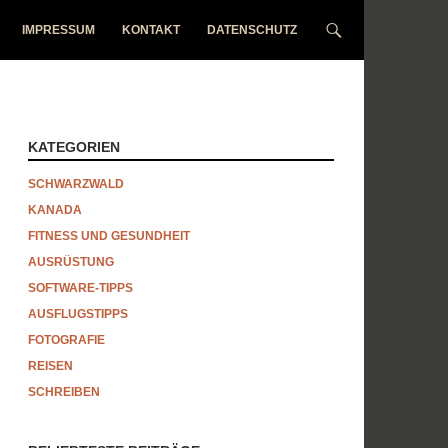
IMPRESSUM
KONTAKT
DATENSCHUTZ
KATEGORIEN
SCHWARZWALD
KANADA
FITNESS UND GESUNDHEIT
AUSRÜSTUNG
SOFTWARE-TIPPS
AUSFLUGSTIPPS
FOTOGRAFIE
REISEN
SCHREIBEN