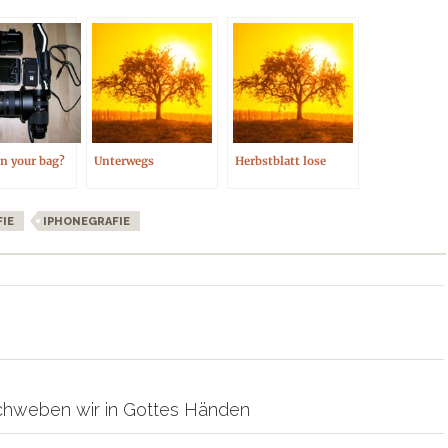
in your bag?
Unterwegs
Herbstblatt lose
IE
IPHONEGRAFIE
on
schweben wir in Gottes Händen