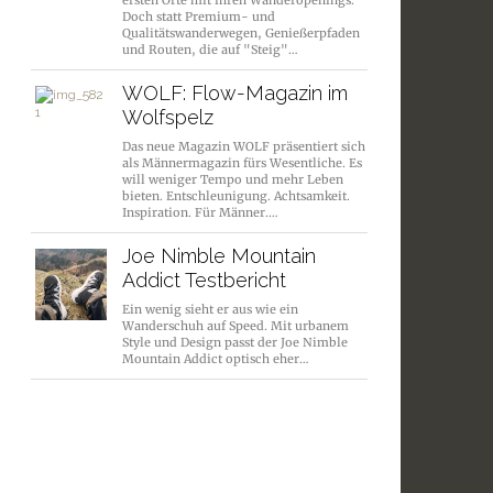
ersten Orte mit ihren Wanderopenings.
Doch statt Premium- und
Qualitätswanderwegen, Genießerpfaden
und Routen, die auf "Steig"…
WOLF: Flow-Magazin im
Wolfspelz
Das neue Magazin WOLF präsentiert sich
als Männermagazin fürs Wesentliche. Es
will weniger Tempo und mehr Leben
bieten. Entschleunigung. Achtsamkeit.
Inspiration. Für Männer.…
Joe Nimble Mountain
Addict Testbericht
Ein wenig sieht er aus wie ein
Wanderschuh auf Speed. Mit urbanem
Style und Design passt der Joe Nimble
Mountain Addict optisch eher…