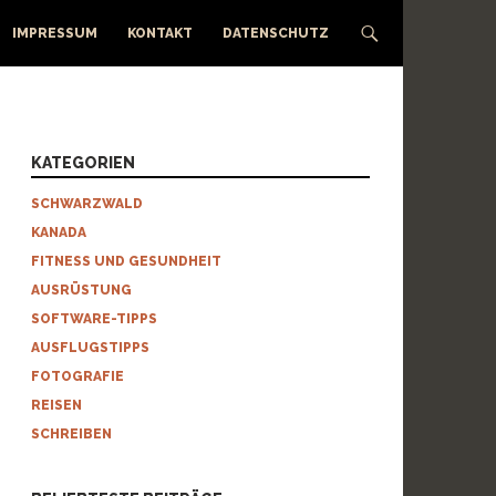
IMPRESSUM
KONTAKT
DATENSCHUTZ
KATEGORIEN
SCHWARZWALD
KANADA
FITNESS UND GESUNDHEIT
AUSRÜSTUNG
SOFTWARE-TIPPS
AUSFLUGSTIPPS
FOTOGRAFIE
REISEN
SCHREIBEN