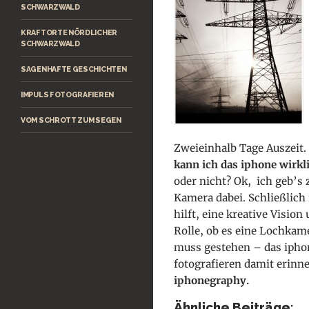
SCHWARZWALD
KRAFTORTE NÖRDLICHER
SCHWARZWALD
SAGENHAFTE GESCHICHTEN
IMPULS FOTOGRAFIEREN
VOM SCHROTT ZUM SEGEN
Zweieinhalb Tage Auszeit.
kann ich das iphone wirkl
oder nicht? Ok, ich geb’s 
Kamera dabei. Schließlich 
hilft, eine kreative Vision
Rolle, ob es eine Lochkame
muss gestehen – das iphon
fotografieren damit erinne
iphonegraphy.
Ähnliche Beiträge: