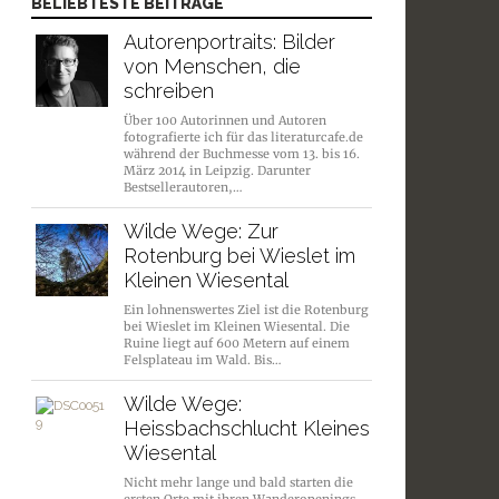
BELIEBTESTE BEITRÄGE
Autorenportraits: Bilder
von Menschen, die
schreiben
Über 100 Autorinnen und Autoren
fotografierte ich für das literaturcafe.de
während der Buchmesse vom 13. bis 16.
März 2014 in Leipzig. Darunter
Bestsellerautoren,…
Wilde Wege: Zur
Rotenburg bei Wieslet im
Kleinen Wiesental
Ein lohnenswertes Ziel ist die Rotenburg
bei Wieslet im Kleinen Wiesental. Die
Ruine liegt auf 600 Metern auf einem
Felsplateau im Wald. Bis…
Wilde Wege:
Heissbachschlucht Kleines
Wiesental
Nicht mehr lange und bald starten die