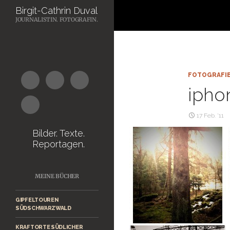
Suchen
Birgit-Cathrin Duval
JOURNALISTIN. FOTOGRAFIN.
Zum
Inhalt
springen
FOTOGRAFI
ipho
17 Feb. ’11
Bilder. Texte.
Reportagen.
MEINE BÜCHER
GIPFELTOUREN
SÜDSCHWARZWALD
KRAFTORTE SÜDLICHER