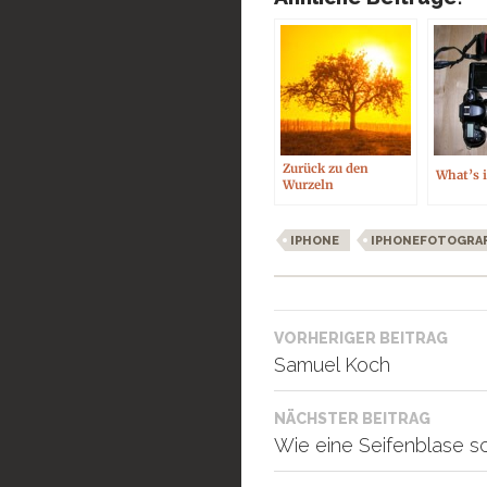
Zurück zu den
What’s 
Wurzeln
IPHONE
IPHONEFOTOGRAF
Beitragsnavigati
VORHERIGER BEITRAG
Samuel Koch
NÄCHSTER BEITRAG
Wie eine Seifenblase 