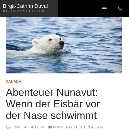
Zum
Suchen
Birgit-Cathrin Duval
Inhalt
JOURNALISTIN. FOTOGRAFIN.
springen
KANADA
Abenteuer Nunavut:
Wenn der Eisbär vor
der Nase schwimmt
7 Nov. ’14
TAKKI
KOMMENTAR HINTERLASSEN