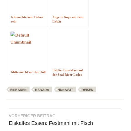
Ich möchte kein Eisbär
Auge in Auge mit dem
sein
Eisbär
Eisbär-Fotosafari auf
Mitternacht in Churchill
der Seal River Lodge
EISBÄREN
KANADA
NUNAVUT
REISEN
Beitragsnavigation
VORHERIGER BEITRAG
Eiskaltes Essen: Festmahl mit Fisch