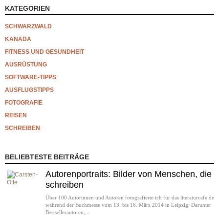
KATEGORIEN
SCHWARZWALD
KANADA
FITNESS UND GESUNDHEIT
AUSRÜSTUNG
SOFTWARE-TIPPS
AUSFLUGSTIPPS
FOTOGRAFIE
REISEN
SCHREIBEN
BELIEBTESTE BEITRÄGE
Autorenportraits: Bilder von Menschen, die
schreiben
Über 100 Autorinnen und Autoren fotografierte ich für das literaturcafe.de
während der Buchmesse vom 13. bis 16. März 2014 in Leipzig. Darunter
Bestsellerautoren,…