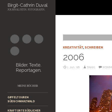
Suchen
Birgit-Cathrin Duval
JOURNALISTIN. FOTOGRAFIN.
Zum
Inhalt
springen
KREATIVITÄT
,
SCHREIBEN
2006
Bilder. Texte.
1 Jan. ’06
TAKKI
KOMM
Reportagen.
MEINE BÜCHER
GIPFELTOUREN
SÜDSCHWARZWALD
KRAFTORTE SÜDLICHER