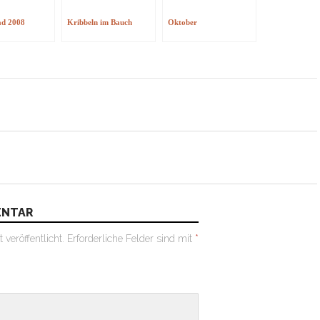
d 2008
Kribbeln im Bauch
Oktober
on
ENTAR
veröffentlicht.
Erforderliche Felder sind mit
*