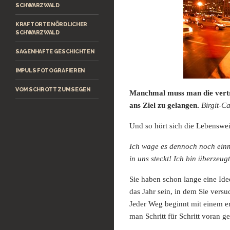
SCHWARZWALD
KRAFTORTE NÖRDLICHER
SCHWARZWALD
SAGENHAFTE GESCHICHTEN
IMPULS FOTOGRAFIEREN
VOM SCHROTT ZUM SEGEN
Manchmal muss man die vertr
ans Ziel
zu gelangen.
Birgit-C
Und so hört sich die Lebensw
Ich wage es dennoch noch einm
in uns steckt! Ich bin überzeug
Sie haben schon lange eine Ide
das Jahr
sein, in dem Sie versu
Jeder Weg beginnt mit einem er
man Schritt für Schritt voran ge