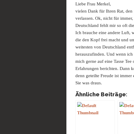
Liebe Frau Merkel,
vielen Dank für Ihren Rat, den
verlassen. Ok, nicht für immer, 
Deutschland fehlt mir so oft di
Ich brauche eine andere Luft, w
die den Kopf frei macht und u
weitesten von Deutschland entfe
herauszufinden. Und wenn ich 
mich gerne auf eine Tasse Tee
Erfahrungen berichten. Dann kö
denn geteilte Freude ist immer
Sie was draus.
Ähnliche Beiträge: