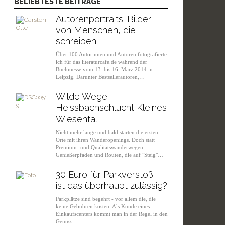
BELIEBTESTE BEITRÄGE
Autorenportraits: Bilder
von Menschen, die
schreiben
Über 100 Autorinnen und Autoren fotografierte
ich für das literaturcafe.de während der
Buchmesse vom 13. bis 16. März 2014 in
Leipzig. Darunter Bestsellerautoren,…
Wilde Wege:
Heissbachschlucht Kleines
Wiesental
Nicht mehr lange und bald starten die ersten
Orte mit ihren Wanderopenings. Doch statt
Premium- und Qualitätswanderwegen,
Genießerpfaden und Routen, die auf "Steig"…
30 Euro für Parkverstoß –
ist das überhaupt zulässig?
Parkplätze sind begehrt - vor allem die, die
keine Gebühren kosten. Als Kunde eines
Einkaufscenters kommt man in der Regel in den
Genuss…