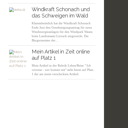
Windkraft Schonach und
das Schweigen im Wald
Klammheimlich hat die Windkraft Schonach
Ende Juni den Genehmigungsantrag für neun
Windenergieanlagen für den Windpark Wasen
beim Landratsamt Lörrach eingereicht. Die
Bürgermeister der…
Mein Artikel in Zeit online
auf Platz 1
Mein Artikel in der Rubrik Leben/Reise " Ich
verreise - wer kommt mit" steht heute auf Platz
1 der am meist verschickten Artikel.