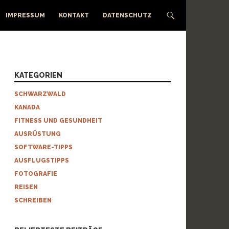
IMPRESSUM
KONTAKT
DATENSCHUTZ
KATEGORIEN
SCHWARZWALD
KANADA
FITNESS UND GESUNDHEIT
AUSRÜSTUNG
SOFTWARE-TIPPS
AUSFLUGSTIPPS
FOTOGRAFIE
REISEN
SCHREIBEN