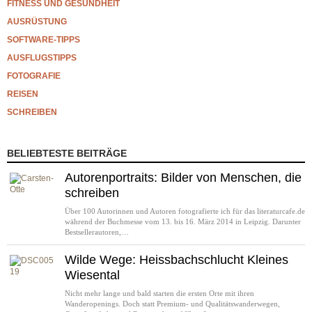
FITNESS UND GESUNDHEIT
AUSRÜSTUNG
SOFTWARE-TIPPS
AUSFLUGSTIPPS
FOTOGRAFIE
REISEN
SCHREIBEN
BELIEBTESTE BEITRÄGE
Autorenportraits: Bilder von Menschen, die
schreiben
Über 100 Autorinnen und Autoren fotografierte ich für das literaturcafe.de
während der Buchmesse vom 13. bis 16. März 2014 in Leipzig. Darunter
Bestsellerautoren,…
Wilde Wege: Heissbachschlucht Kleines
Wiesental
Nicht mehr lange und bald starten die ersten Orte mit ihren
Wanderopenings. Doch statt Premium- und Qualitätswanderwegen,