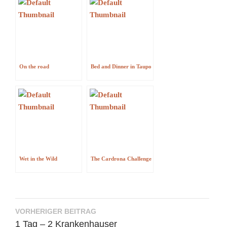
On the road
Bed and Dinner in Taupo
Wet in the Wild
The Cardrona Challenge
Beitragsnavigation
VORHERIGER BEITRAG
1 Tag – 2 Krankenhauser