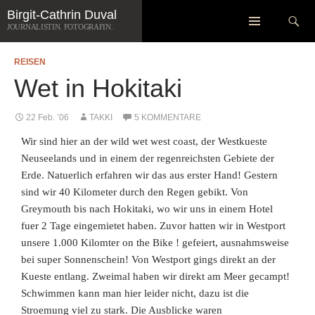
Zum
Suchen
Birgit-Cathrin Duval
Inhalt
JOURNALISTIN. FOTOGRAFIN.
springen
REISEN
Wet in Hokitaki
22 Feb. ’06
TAKKI
5 KOMMENTARE
Wir sind hier an der wild wet west coast, der Westkueste
Neuseelands und in einem der regenreichsten Gebiete der
Erde. Natuerlich erfahren wir das aus erster Hand! Gestern
sind wir 40 Kilometer durch den Regen gebikt. Von
Greymouth bis nach Hokitaki, wo wir uns in einem Hotel
fuer 2 Tage eingemietet haben. Zuvor hatten wir in Westport
unsere
1.000 Kilomter on the Bike ! gefeiert, ausnahmsweise
bei super Sonnenschein! Von Westport gings direkt an der
Kueste entlang. Zweimal haben wir direkt am Meer gecampt!
Schwimmen kann man hier leider nicht, dazu ist die
Stroemung viel zu stark. Die Ausblicke waren