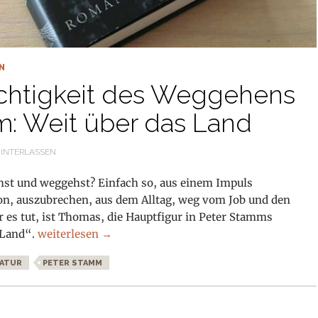
N
ichtigkeit des Weggehens
: Weit über das Land
INTERLASSEN
hst und weggehst? Einfach so, aus einem Impuls
on, auszubrechen, aus dem Alltag, weg vom Job und den
r es tut, ist Thomas, die Hauptfigur in Peter Stamms
Von der Leichtigkeit des Weggehens Peter Stamm: We
 Land“.
weiterlesen
→
RATUR
PETER STAMM