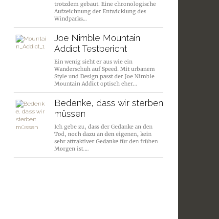
trotzdem gebaut. Eine chronologische
Aufzeichnung der Entwicklung des
Windparks…
Joe Nimble Mountain
Addict Testbericht
Ein wenig sieht er aus wie ein
Wanderschuh auf Speed. Mit urbanem
Style und Design passt der Joe Nimble
Mountain Addict optisch eher…
Bedenke, dass wir sterben
müssen
Ich gebe zu, dass der Gedanke an den
Tod, noch dazu an den eigenen, kein
sehr attraktiver Gedanke für den frühen
Morgen ist.…