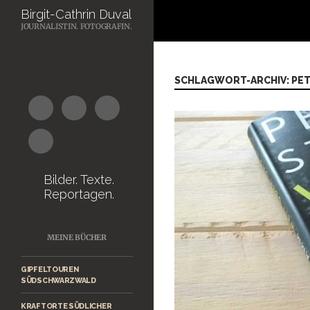
Suchen
Birgit-Cathrin Duval
JOURNALISTIN. FOTOGRAFIN.
Zum
Inhalt
springen
SCHLAGWORT-ARCHIV: PE
Bilder. Texte.
Reportagen.
MEINE BÜCHER
GIPFELTOUREN
SÜDSCHWARZWALD
KRAFTORTE SÜDLICHER