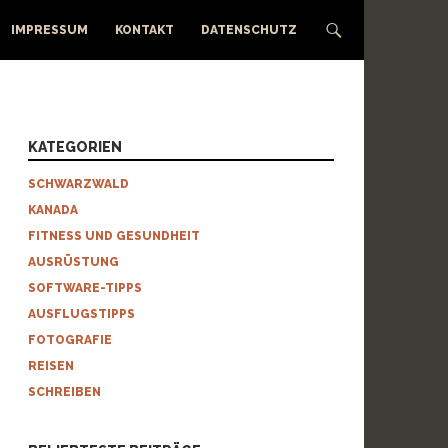
IMPRESSUM
KONTAKT
DATENSCHUTZ
KATEGORIEN
SCHWARZWALD
KANADA
FITNESS UND GESUNDHEIT
AUSRÜSTUNG
SOFTWARE-TIPPS
AUSFLUGSTIPPS
FOTOGRAFIE
REISEN
SCHREIBEN