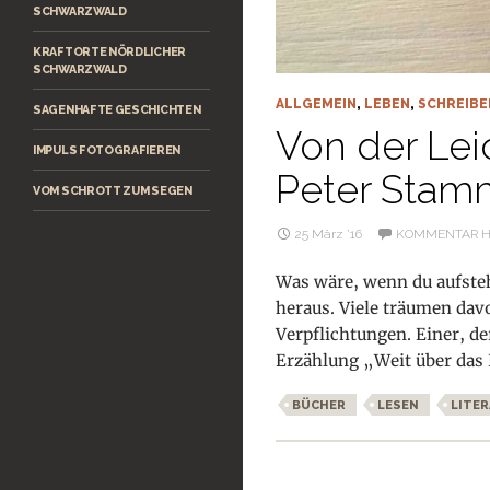
SCHWARZWALD
KRAFTORTE NÖRDLICHER
SCHWARZWALD
ALLGEMEIN
,
LEBEN
,
SCHREIBE
SAGENHAFTE GESCHICHTEN
Von der Le
IMPULS FOTOGRAFIEREN
Peter Stamm
VOM SCHROTT ZUM SEGEN
25 März ’16
KOMMENTAR H
Was wäre, wenn du aufste
heraus. Viele träumen dav
Verpflichtungen. Einer, de
Erzählung „Weit über das
BÜCHER
LESEN
LITE