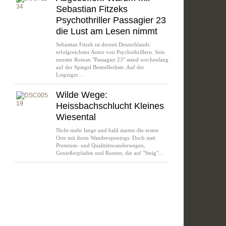
Sebastian Fitzeks
Psychothriller Passagier 23
die Lust am Lesen nimmt
Sebastian Fitzek ist derzeit Deutschlands
erfolgreichster Autor von Psychothrillern. Sein
neuster Roman "Passagier 23" stand wochenlang
auf der Spiegel Bestsellerliste. Auf der
Leipziger…
Wilde Wege:
Heissbachschlucht Kleines
Wiesental
Nicht mehr lange und bald starten die ersten
Orte mit ihren Wanderopenings. Doch statt
Premium- und Qualitätswanderwegen,
Genießerpfaden und Routen, die auf "Steig"…