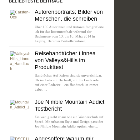
BELIEBTESTE BEITRÄGE
Autorenportraits: Bilder von
Menschen, die schreiben
Über 100 Autorinnen und Autoren fotografierte
ich für das literaturcafe.de während der
Buchmesse vom 13. bis 16. März 2014 in
Leipzig. Darunter Bestsellerautoren,…
Reisehandtücher Linnea
von Valleys&Hills im
Produkttest
Handtücher. Auf Reisen sind sie unverzichtbar.
Ob im Lada mit Dachzelt, mit Rucksack oder
auf einer Radreise – ein Handtuch ist immer
dabei.…
Joe Nimble Mountain Addict
Testbericht
Ein wenig sieht er aus wie ein Wanderschuh auf
Speed. Mit urbanem Style und Design passt der
Joe Nimble Mountain Addict optisch eher…
Abgesoffen! Warum mir