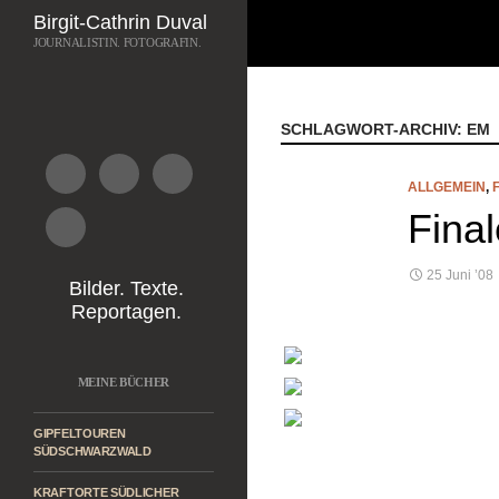
Suchen
Birgit-Cathrin Duval
JOURNALISTIN. FOTOGRAFIN.
Zum
Inhalt
springen
SCHLAGWORT-ARCHIV: EM
ALLGEMEIN
,
Final
25 Juni ’08
Bilder. Texte.
Reportagen.
MEINE BÜCHER
GIPFELTOUREN
SÜDSCHWARZWALD
KRAFTORTE SÜDLICHER