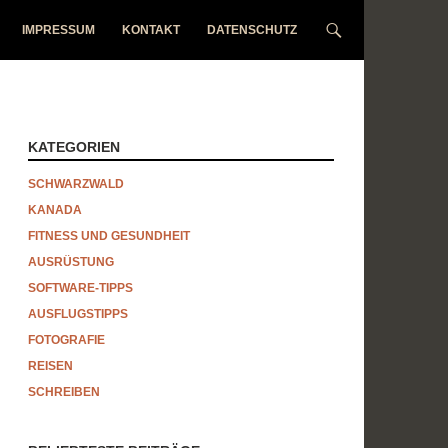
IMPRESSUM
KONTAKT
DATENSCHUTZ
KATEGORIEN
SCHWARZWALD
KANADA
FITNESS UND GESUNDHEIT
AUSRÜSTUNG
SOFTWARE-TIPPS
AUSFLUGSTIPPS
FOTOGRAFIE
REISEN
SCHREIBEN