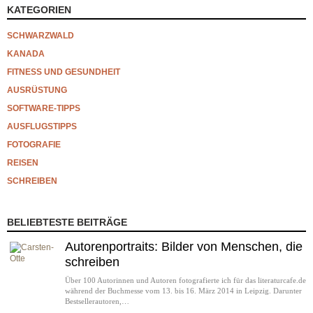
KATEGORIEN
SCHWARZWALD
KANADA
FITNESS UND GESUNDHEIT
AUSRÜSTUNG
SOFTWARE-TIPPS
AUSFLUGSTIPPS
FOTOGRAFIE
REISEN
SCHREIBEN
BELIEBTESTE BEITRÄGE
Autorenportraits: Bilder von Menschen, die
schreiben
Über 100 Autorinnen und Autoren fotografierte ich für das literaturcafe.de
während der Buchmesse vom 13. bis 16. März 2014 in Leipzig. Darunter
Bestsellerautoren,…