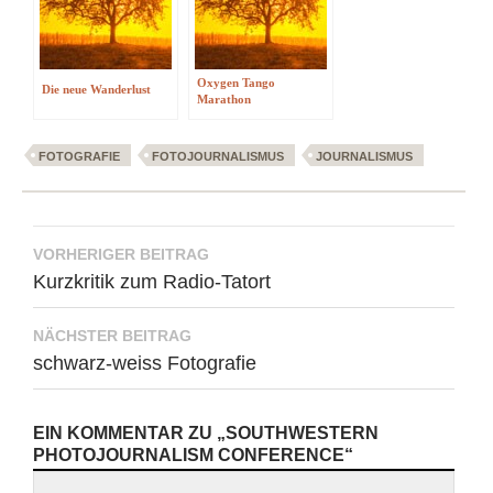
Oxygen Tango
Die neue Wanderlust
Marathon
FOTOGRAFIE
FOTOJOURNALISMUS
JOURNALISMUS
Beitragsnavigation
VORHERIGER BEITRAG
Kurzkritik zum Radio-Tatort
NÄCHSTER BEITRAG
schwarz-weiss Fotografie
EIN KOMMENTAR ZU „SOUTHWESTERN
PHOTOJOURNALISM CONFERENCE“