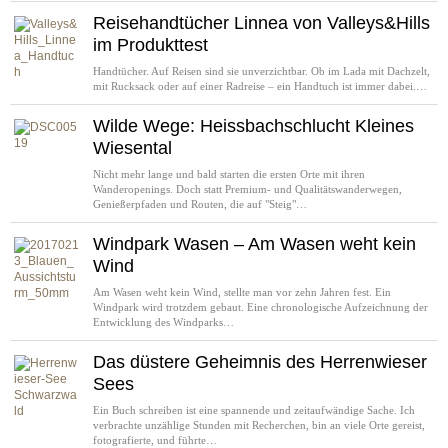
Reisehandtücher Linnea von Valleys&Hills
im Produkttest
Handtücher. Auf Reisen sind sie unverzichtbar. Ob im Lada mit Dachzelt,
mit Rucksack oder auf einer Radreise – ein Handtuch ist immer dabei.…
Wilde Wege: Heissbachschlucht Kleines
Wiesental
Nicht mehr lange und bald starten die ersten Orte mit ihren
Wanderopenings. Doch statt Premium- und Qualitätswanderwegen,
Genießerpfaden und Routen, die auf "Steig"…
Windpark Wasen – Am Wasen weht kein
Wind
Am Wasen weht kein Wind, stellte man vor zehn Jahren fest. Ein
Windpark wird trotzdem gebaut. Eine chronologische Aufzeichnung der
Entwicklung des Windparks…
Das düstere Geheimnis des Herrenwieser
Sees
Ein Buch schreiben ist eine spannende und zeitaufwändige Sache. Ich
verbrachte unzählige Stunden mit Recherchen, bin an viele Orte gereist,
fotografierte, und führte…