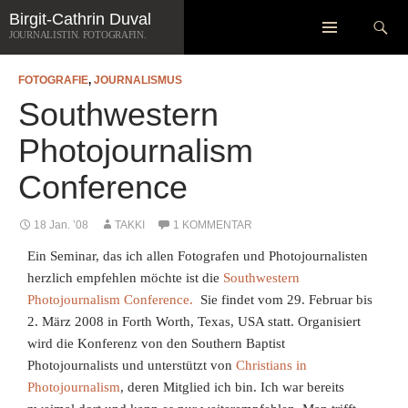
Zum
Suchen
Birgit-Cathrin Duval
Inhalt
JOURNALISTIN. FOTOGRAFIN.
springen
FOTOGRAFIE
,
JOURNALISMUS
Southwestern
Photojournalism
Conference
18 Jan. ’08
TAKKI
1 KOMMENTAR
Ein Seminar, das ich allen Fotografen und Photojournalisten
herzlich empfehlen möchte ist die
Southwestern
Photojournalism Conference.
Sie findet vom 29. Februar bis
2. März 2008 in Forth Worth, Texas, USA statt. Organisiert
wird die Konferenz von den Southern Baptist
Photojournalists und unterstützt von
Christians in
Photojournalism
, deren Mitglied ich bin. Ich war bereits